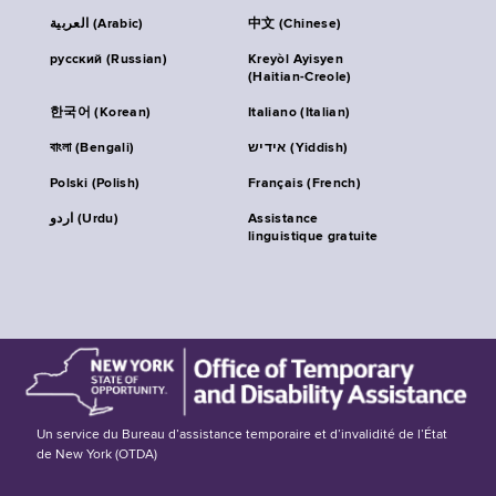
العربية (Arabic)
中文 (Chinese)
русский (Russian)
Kreyòl Ayisyen
(Haitian-Creole)
한국어 (Korean)
Italiano (Italian)
বাংলা (Bengali)
אידיש (Yiddish)
Polski (Polish)
Français (French)
اردو (Urdu)
Assistance
linguistique gratuite
Un service du Bureau d’assistance temporaire et d’invalidité de l’État
de New York (OTDA)