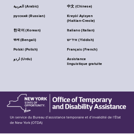
العربية (Arabic)
中文 (Chinese)
русский (Russian)
Kreyòl Ayisyen
(Haitian-Creole)
한국어 (Korean)
Italiano (Italian)
বাংলা (Bengali)
אידיש (Yiddish)
Polski (Polish)
Français (French)
اردو (Urdu)
Assistance
linguistique gratuite
Un service du Bureau d’assistance temporaire et d’invalidité de l’État
de New York (OTDA)