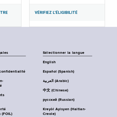
OTRE
VÉRIFIEZ L’ÉLIGIBILITÉ
gales
Sélectionner la langue
English
confidentialité
Español (Spanish)
n-
العربية (Arabic)
té
中文 (Chinese)
ts
русский (Russian)
erté
Kreyòl Ayisyen (Haitian-
 (FOIL)
Creole)