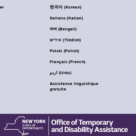
er
한국어 (Korean)
Italiano (Italian)
বাংলা (Bengali)
אידיש (Yiddish)
Polski (Polish)
Français (French)
اردو (Urdu)
Assistance linguistique
gratuite