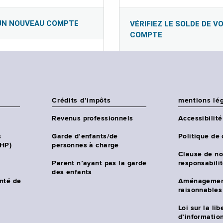
UN NOUVEAU COMPTE
VÉRIFIEZ LE SOLDE DE V
COMPTE
Crédits d’impôts
mentions lé
Revenus professionnels
Accessibilité
s
Garde d’enfants/de
Politique de 
CHP)
personnes à charge
Clause de no
Parent n’ayant pas la garde
responsabili
des enfants
nté de
Aménagemen
raisonnables
Loi sur la lib
d’information