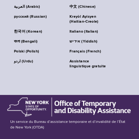
العربية (Arabic)
中文 (Chinese)
русский (Russian)
Kreyòl Ayisyen
(Haitian-Creole)
한국어 (Korean)
Italiano (Italian)
বাংলা (Bengali)
אידיש (Yiddish)
Polski (Polish)
Français (French)
اردو (Urdu)
Assistance
linguistique gratuite
Un service du Bureau d’assistance temporaire et d’invalidité de l’État
de New York (OTDA)