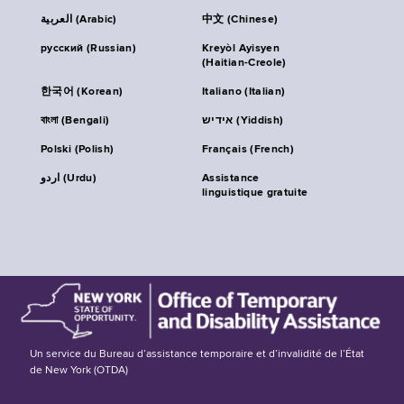
العربية (Arabic)
中文 (Chinese)
русский (Russian)
Kreyòl Ayisyen
(Haitian-Creole)
한국어 (Korean)
Italiano (Italian)
বাংলা (Bengali)
אידיש (Yiddish)
Polski (Polish)
Français (French)
اردو (Urdu)
Assistance
linguistique gratuite
Un service du Bureau d’assistance temporaire et d’invalidité de l’État
de New York (OTDA)