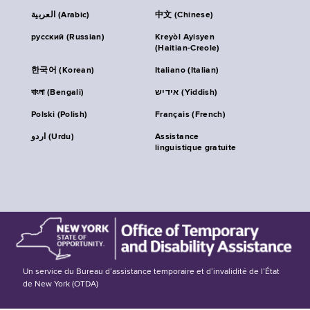
العربية (Arabic)
中文 (Chinese)
русский (Russian)
Kreyòl Ayisyen
(Haitian-Creole)
한국어 (Korean)
Italiano (Italian)
বাংলা (Bengali)
אידיש (Yiddish)
Polski (Polish)
Français (French)
اردو (Urdu)
Assistance
linguistique gratuite
Un service du Bureau d’assistance temporaire et d’invalidité de l’État
de New York (OTDA)