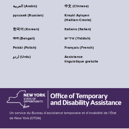
العربية (Arabic)
中文 (Chinese)
русский (Russian)
Kreyòl Ayisyen
(Haitian-Creole)
한국어 (Korean)
Italiano (Italian)
বাংলা (Bengali)
אידיש (Yiddish)
Polski (Polish)
Français (French)
اردو (Urdu)
Assistance
linguistique gratuite
Un service du Bureau d’assistance temporaire et d’invalidité de l’État
de New York (OTDA)