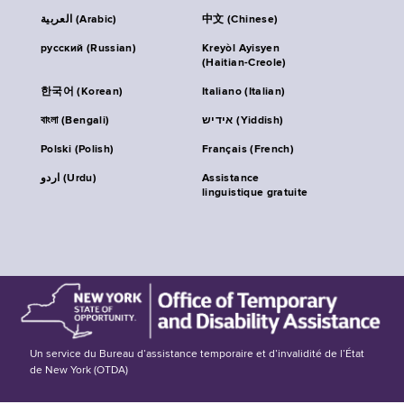
العربية (Arabic)
中文 (Chinese)
русский (Russian)
Kreyòl Ayisyen
(Haitian-Creole)
한국어 (Korean)
Italiano (Italian)
বাংলা (Bengali)
אידיש (Yiddish)
Polski (Polish)
Français (French)
اردو (Urdu)
Assistance
linguistique gratuite
Un service du Bureau d’assistance temporaire et d’invalidité de l’État
de New York (OTDA)