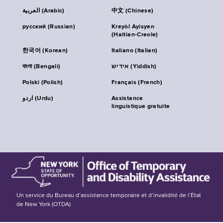
العربية (Arabic)
中文 (Chinese)
русский (Russian)
Kreyòl Ayisyen
(Haitian-Creole)
한국어 (Korean)
Italiano (Italian)
বাংলা (Bengali)
אידיש (Yiddish)
Polski (Polish)
Français (French)
اردو (Urdu)
Assistance
linguistique gratuite
Un service du Bureau d’assistance temporaire et d’invalidité de l’État
de New York (OTDA)