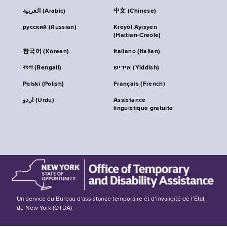
العربية (Arabic)
中文 (Chinese)
русский (Russian)
Kreyòl Ayisyen
(Haitian-Creole)
한국어 (Korean)
Italiano (Italian)
বাংলা (Bengali)
אידיש (Yiddish)
Polski (Polish)
Français (French)
اردو (Urdu)
Assistance
linguistique gratuite
Un service du Bureau d’assistance temporaire et d’invalidité de l’État
de New York (OTDA)