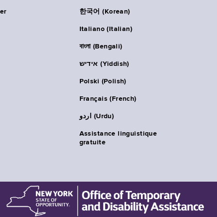
er
한국어 (Korean)
Italiano (Italian)
বাংলা (Bengali)
אידיש (Yiddish)
Polski (Polish)
Français (French)
اردو (Urdu)
Assistance linguistique
gratuite