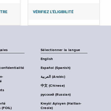
OTRE
VÉRIFIEZ L’ÉLIGIBILITÉ
gales
Sélectionner la langue
English
confidentialité
Español (Spanish)
n-
العربية (Arabic)
té
中文 (Chinese)
ts
русский (Russian)
erté
Kreyòl Ayisyen (Haitian-
 (FOIL)
Creole)