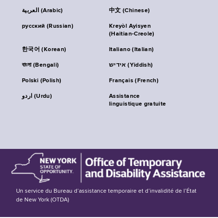
العربية (Arabic)
中文 (Chinese)
русский (Russian)
Kreyòl Ayisyen
(Haitian-Creole)
한국어 (Korean)
Italiano (Italian)
বাংলা (Bengali)
אידיש (Yiddish)
Polski (Polish)
Français (French)
اردو (Urdu)
Assistance
linguistique gratuite
Un service du Bureau d’assistance temporaire et d’invalidité de l’État
de New York (OTDA)