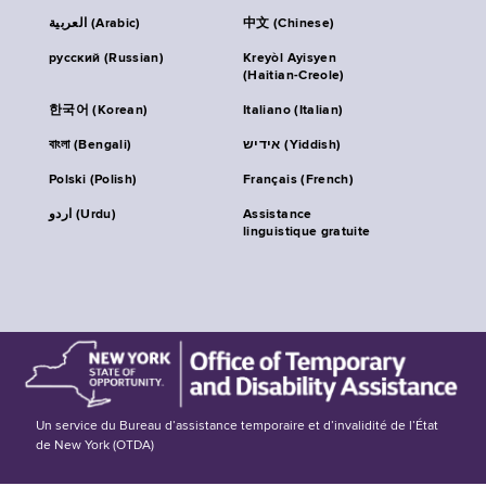
العربية (Arabic)
中文 (Chinese)
русский (Russian)
Kreyòl Ayisyen
(Haitian-Creole)
한국어 (Korean)
Italiano (Italian)
বাংলা (Bengali)
אידיש (Yiddish)
Polski (Polish)
Français (French)
اردو (Urdu)
Assistance
linguistique gratuite
Un service du Bureau d’assistance temporaire et d’invalidité de l’État
de New York (OTDA)