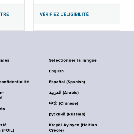
OTRE
VÉRIFIEZ L’ÉLIGIBILITÉ
gales
Sélectionner la langue
English
confidentialité
Español (Spanish)
n-
العربية (Arabic)
té
中文 (Chinese)
ts
русский (Russian)
erté
Kreyòl Ayisyen (Haitian-
 (FOIL)
Creole)