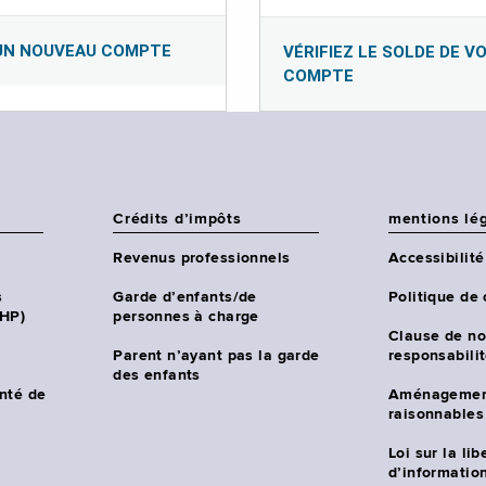
UN NOUVEAU COMPTE
VÉRIFIEZ LE SOLDE DE V
COMPTE
Crédits d’impôts
mentions lé
Revenus professionnels
Accessibilité
s
Garde d’enfants/de
Politique de 
CHP)
personnes à charge
Clause de no
Parent n’ayant pas la garde
responsabili
des enfants
nté de
Aménagemen
raisonnables
Loi sur la lib
d’information