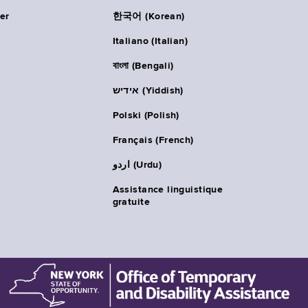
er
한국어 (Korean)
Italiano (Italian)
বাংলা (Bengali)
אידיש (Yiddish)
Polski (Polish)
Français (French)
اردو (Urdu)
Assistance linguistique
gratuite