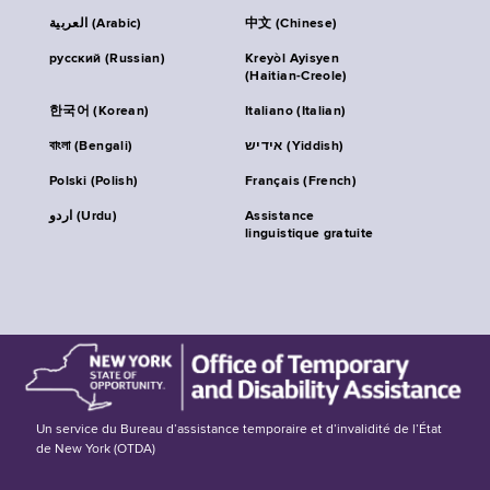
العربية (Arabic)
中文 (Chinese)
русский (Russian)
Kreyòl Ayisyen
(Haitian-Creole)
한국어 (Korean)
Italiano (Italian)
বাংলা (Bengali)
אידיש (Yiddish)
Polski (Polish)
Français (French)
اردو (Urdu)
Assistance
linguistique gratuite
Un service du Bureau d’assistance temporaire et d’invalidité de l’État
de New York (OTDA)