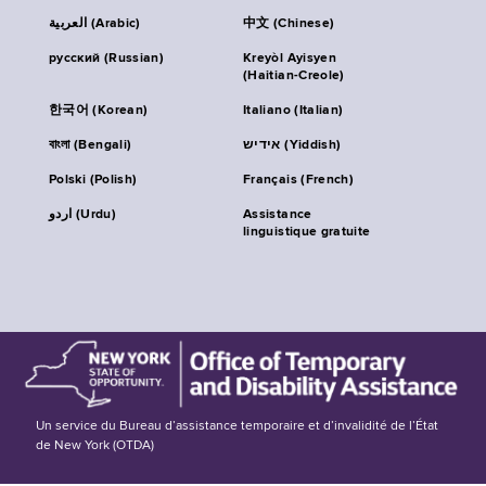
العربية (Arabic)
中文 (Chinese)
русский (Russian)
Kreyòl Ayisyen
(Haitian-Creole)
한국어 (Korean)
Italiano (Italian)
বাংলা (Bengali)
אידיש (Yiddish)
Polski (Polish)
Français (French)
اردو (Urdu)
Assistance
linguistique gratuite
Un service du Bureau d’assistance temporaire et d’invalidité de l’État
de New York (OTDA)