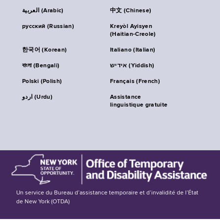
العربية (Arabic)
中文 (Chinese)
русский (Russian)
Kreyòl Ayisyen
(Haitian-Creole)
한국어 (Korean)
Italiano (Italian)
বাংলা (Bengali)
אידיש (Yiddish)
Polski (Polish)
Français (French)
اردو (Urdu)
Assistance
linguistique gratuite
Un service du Bureau d’assistance temporaire et d’invalidité de l’État
de New York (OTDA)