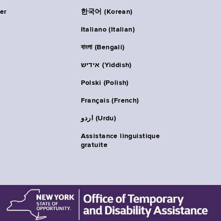
er
한국어 (Korean)
Italiano (Italian)
বাংলা (Bengali)
אידיש (Yiddish)
Polski (Polish)
Français (French)
اردو (Urdu)
Assistance linguistique
gratuite