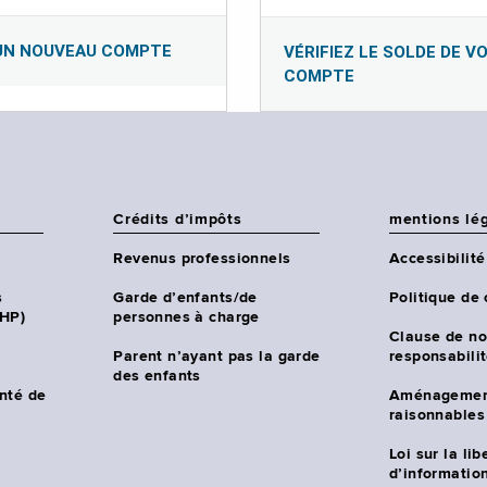
UN NOUVEAU COMPTE
VÉRIFIEZ LE SOLDE DE V
COMPTE
Crédits d’impôts
mentions lé
Revenus professionnels
Accessibilité
s
Garde d’enfants/de
Politique de 
CHP)
personnes à charge
Clause de no
Parent n’ayant pas la garde
responsabili
des enfants
nté de
Aménagemen
raisonnables
Loi sur la lib
d’information