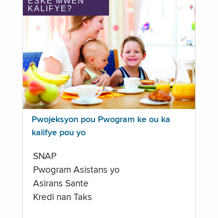
ÈSKE MWEN
KALIFYE?
Pwojeksyon pou Pwogram ke ou ka
kalifye pou yo
SNAP
Pwogram Asistans yo
Asirans Sante
Kredi nan Taks