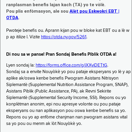
ranplasman benefis lajan kach (TA) yo te vòlè.
Pou plis enfòmasyon, ale sou
Alèt pou Eskwokri EBT |
OTDA
.
Pwoteje benefis ou. Aprann kijan pou w bloke kat EBT ou a lè w
p ap itilize l. Vizite
https://otda.ny.gov/5261
.
Di nou sa w panse! Pran Sondaj Benefis Piblik OTDA a!
Lyen sondaj la:
https://forms.office.com/g/iXXyiDETtG
.
Sondaj sa a envite Nouyòkè yo pou pataje eksperyans yo lè y ap
aplike ak/oswa kenbe benefis Pwogram Asistans Nitrisyon
Siplemantè (Supplemental Nutrition Assistance Program, SNAP),
Asistans Piblik (Public Assistance, PA), ak Revni Sekirite
Siplemantè (Supplemental Security Income, SSI). Repons ou yo
konplètman anonim, epi nou apresye volonte ou pou pataje
eksperyans ou nan aplikasyon pou oswa kenbe benefis sa yo.
Repons ou yo ap enfòme chanjman nan pwogram asistans vital
sa yo pou ou menm ak lòt Nouyòkè yo.