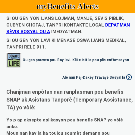
myBenefits Alerts
SI OU GEN YON IJANS LOJMAN, MANJE, SÈVIS PIBLIK,
OUBYEN CHOFAJ, TANPRI KONTAKTE LOCAL
DEPATMAN
SÈVIS SOSYAL OU A
IMEDYATMAN.
SI OU GEN YON LAVI KI MENASE OSWA IJANS MEDIKAL,
TANPRI RELE 911.
Ou gen pouvwa pou Bay lavi. Klike isit la pou plis enfòmasyon
Ale nan Paj-Dakèy Travayè Sosyal la
Chanjman enpòtan nan ranplasman pou benefis
SNAP ak Asistans Tanporè (Temporary Assistance,
TA) yo vòlè:
Yo p ap aksepte aplikasyon pou benefis SNAP yo vòlè
ankò.
Moun nan kay la ka toujou soumèt demann pou