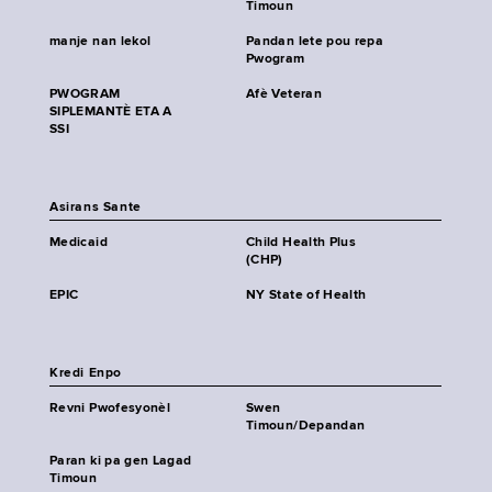
Timoun
manje nan lekol
Pandan lete pou repa
Pwogram
PWOGRAM
Afè Veteran
SIPLEMANTÈ ETA A
SSI
Asirans Sante
Medicaid
Child Health Plus
(CHP)
EPIC
NY State of Health
Kredi Enpo
Revni Pwofesyonèl
Swen
Timoun/Depandan
Paran ki pa gen Lagad
Timoun