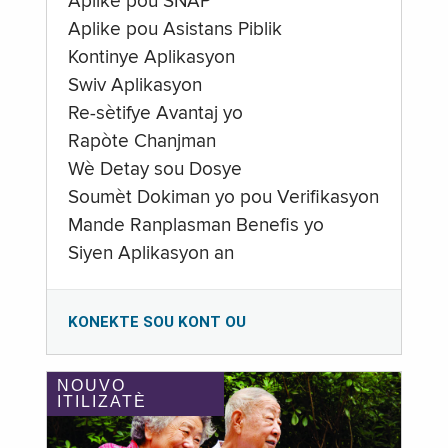
Aplike pou SNAP
Aplike pou Asistans Piblik
Kontinye Aplikasyon
Swiv Aplikasyon
Re-sètifye Avantaj yo
Rapòte Chanjman
Wè Detay sou Dosye
Soumèt Dokiman yo pou Verifikasyon
Mande Ranplasman Benefis yo
Siyen Aplikasyon an
KONEKTE SOU KONT OU
NOUVO
ITILIZATÈ