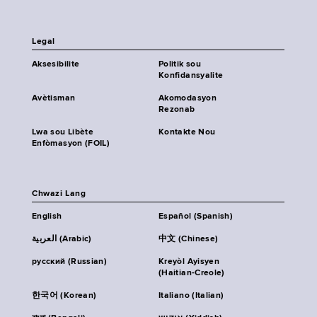
Legal
Aksesibilite
Politik sou
Konfidansyalite
Avètisman
Akomodasyon
Rezonab
Lwa sou Libète
Kontakte Nou
Enfòmasyon (FOIL)
Chwazi Lang
English
Español (Spanish)
العربية (Arabic)
中文 (Chinese)
русский (Russian)
Kreyòl Ayisyen
(Haitian-Creole)
한국어 (Korean)
Italiano (Italian)