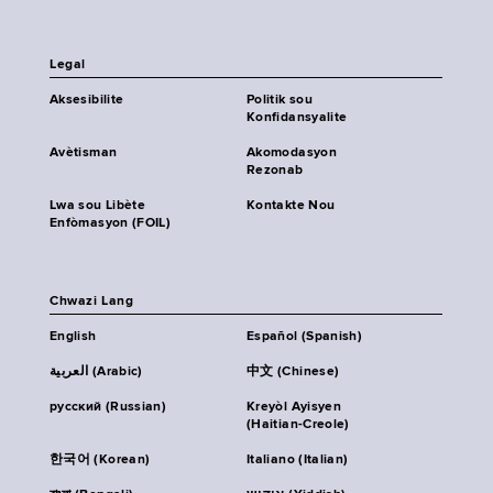
Legal
Aksesibilite
Politik sou
Konfidansyalite
Avètisman
Akomodasyon
Rezonab
Lwa sou Libète
Kontakte Nou
Enfòmasyon (FOIL)
Chwazi Lang
English
Español (Spanish)
العربية (Arabic)
中文 (Chinese)
русский (Russian)
Kreyòl Ayisyen
(Haitian-Creole)
한국어 (Korean)
Italiano (Italian)