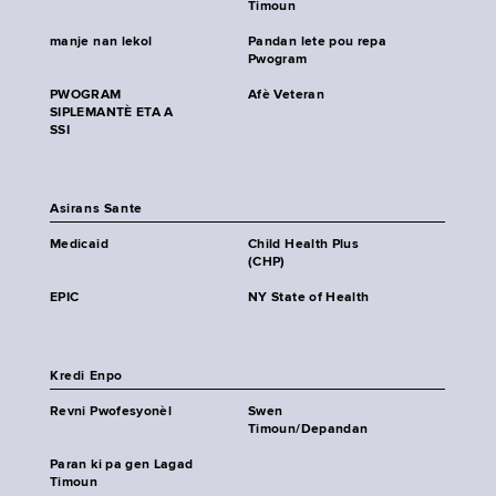
Timoun
manje nan lekol
Pandan lete pou repa
Pwogram
PWOGRAM
Afè Veteran
SIPLEMANTÈ ETA A
SSI
Asirans Sante
Medicaid
Child Health Plus
(CHP)
EPIC
NY State of Health
Kredi Enpo
Revni Pwofesyonèl
Swen
Timoun/Depandan
Paran ki pa gen Lagad
Timoun