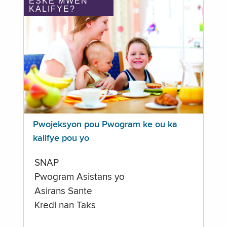
ÈSKE MWEN
KALIFYE?
Pwojeksyon pou Pwogram ke ou ka
kalifye pou yo
SNAP
Pwogram Asistans yo
Asirans Sante
Kredi nan Taks