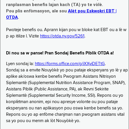
ranplasman benefis lajan kach (TA) yo te vòlè.
Pou plis enfòmasyon, ale sou
Alèt pou Eskwokri EBT |
OTDA
.
Pwoteje benefis ou. Aprann kijan pou w bloke kat EBT ou a lè w
p ap itilize l. Vizite
https://otda.ny.gov/5261
.
Di nou sa w panse! Pran Sondaj Benefis Piblik OTDA a!
Lyen sondaj la:
https://forms.office.com/g/iXXyiDETtG
.
Sondaj sa a envite Nouyòkè yo pou pataje eksperyans yo lè y ap
aplike ak/oswa kenbe benefis Pwogram Asistans Nitrisyon
Siplemantè (Supplemental Nutrition Assistance Program, SNAP),
Asistans Piblik (Public Assistance, PA), ak Revni Sekirite
Siplemantè (Supplemental Security Income, SSI). Repons ou yo
konplètman anonim, epi nou apresye volonte ou pou pataje
eksperyans ou nan aplikasyon pou oswa kenbe benefis sa yo.
Repons ou yo ap enfòme chanjman nan pwogram asistans vital
sa yo pou ou menm ak lòt Nouyòkè yo.