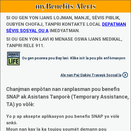
myBenefits Alerts
SI OU GEN YON IJANS LOJMAN, MANJE, SÈVIS PIBLIK,
OUBYEN CHOFAJ, TANPRI KONTAKTE LOCAL
DEPATMAN
SÈVIS SOSYAL OU A
IMEDYATMAN.
SI OU GEN YON LAVI KI MENASE OSWA IJANS MEDIKAL,
TANPRI RELE 911.
Ou gen pouvwa pou Bay lavi. Klike isit la pou plis enfòmasyon
Ale nan Paj-Dakèy Travayè Sosyal la
Chanjman enpòtan nan ranplasman pou benefis
SNAP ak Asistans Tanporè (Temporary Assistance,
TA) yo vòlè:
Yo p ap aksepte aplikasyon pou benefis SNAP yo vòlè
ankò.
Moun nan kay la ka toujou soumèt demann pou