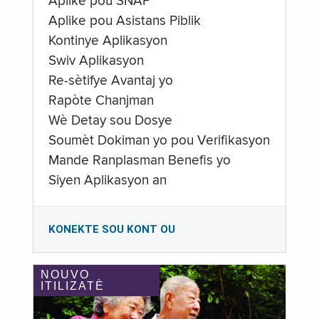
Aplike pou SNAP
Aplike pou Asistans Piblik
Kontinye Aplikasyon
Swiv Aplikasyon
Re-sètifye Avantaj yo
Rapòte Chanjman
Wè Detay sou Dosye
Soumèt Dokiman yo pou Verifikasyon
Mande Ranplasman Benefis yo
Siyen Aplikasyon an
KONEKTE SOU KONT OU
NOUVO
ITILIZATÈ