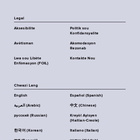
Legal
Aksesibilite
Politik sou
Konfidansyalite
Avètisman
Akomodasyon
Rezonab
Lwa sou Libète
Kontakte Nou
Enfòmasyon (FOIL)
Chwazi Lang
English
Español (Spanish)
العربية (Arabic)
中文 (Chinese)
русский (Russian)
Kreyòl Ayisyen
(Haitian-Creole)
한국어 (Korean)
Italiano (Italian)