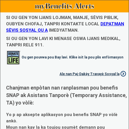
myBenefits Alerts
SI OU GEN YON IJANS LOJMAN, MANJE, SÈVIS PIBLIK,
OUBYEN CHOFAJ, TANPRI KONTAKTE LOCAL
DEPATMAN
SÈVIS SOSYAL OU A
IMEDYATMAN.
SI OU GEN YON LAVI KI MENASE OSWA IJANS MEDIKAL,
TANPRI RELE 911.
Ou gen pouvwa pou Bay lavi. Klike isit la pou plis enfòmasyon
Ale nan Paj-Dakèy Travayè Sosyal la
Chanjman enpòtan nan ranplasman pou benefis
SNAP ak Asistans Tanporè (Temporary Assistance,
TA) yo vòlè:
Yo p ap aksepte aplikasyon pou benefis SNAP yo vòlè
ankò.
Moun nan kay la ka toujou soumèt demann pou