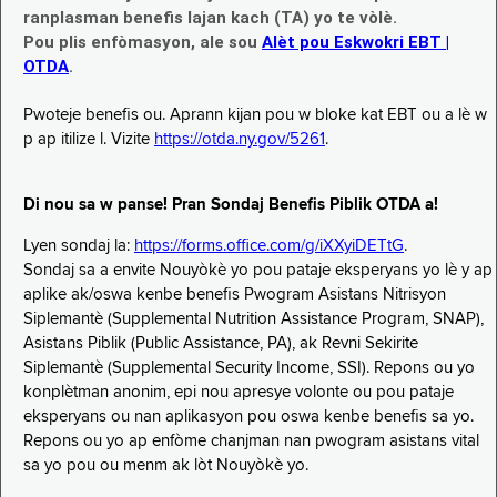
ranplasman benefis lajan kach (TA) yo te vòlè.
Pou plis enfòmasyon, ale sou
Alèt pou Eskwokri EBT |
OTDA
.
Pwoteje benefis ou. Aprann kijan pou w bloke kat EBT ou a lè w
p ap itilize l. Vizite
https://otda.ny.gov/5261
.
Di nou sa w panse! Pran Sondaj Benefis Piblik OTDA a!
Lyen sondaj la:
https://forms.office.com/g/iXXyiDETtG
.
Sondaj sa a envite Nouyòkè yo pou pataje eksperyans yo lè y ap
aplike ak/oswa kenbe benefis Pwogram Asistans Nitrisyon
Siplemantè (Supplemental Nutrition Assistance Program, SNAP),
Asistans Piblik (Public Assistance, PA), ak Revni Sekirite
Siplemantè (Supplemental Security Income, SSI). Repons ou yo
konplètman anonim, epi nou apresye volonte ou pou pataje
eksperyans ou nan aplikasyon pou oswa kenbe benefis sa yo.
Repons ou yo ap enfòme chanjman nan pwogram asistans vital
sa yo pou ou menm ak lòt Nouyòkè yo.