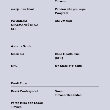
Timoun
manje nan lekol
Pandan lete pou repa
Pwogram
PWOGRAM
Afè Veteran
SIPLEMANTÈ ETA A
SSI
Asirans Sante
Medicaid
Child Health Plus
(CHP)
EPIC
NY State of Health
Kredi Enpo
Revni Pwofesyonèl
Swen
Timoun/Depandan
Paran ki pa gen Lagad
Timoun