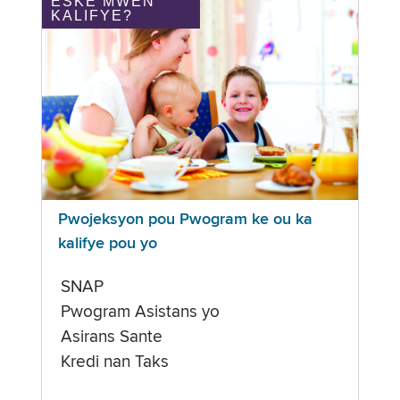
ÈSKE MWEN
KALIFYE?
Pwojeksyon pou Pwogram ke ou ka
kalifye pou yo
SNAP
Pwogram Asistans yo
Asirans Sante
Kredi nan Taks