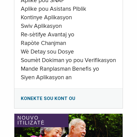
Aplike pou SNAP
Aplike pou Asistans Piblik
Kontinye Aplikasyon
Swiv Aplikasyon
Re-sètifye Avantaj yo
Rapòte Chanjman
Wè Detay sou Dosye
Soumèt Dokiman yo pou Verifikasyon
Mande Ranplasman Benefis yo
Siyen Aplikasyon an
KONEKTE SOU KONT OU
NOUVO
ITILIZATÈ