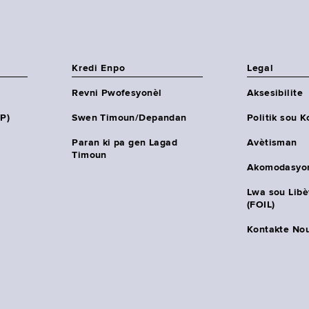
Kredi Enpo
Legal
Revni Pwofesyonèl
Aksesibilite
HP)
Swen Timoun/Depandan
Politik sou K
Paran ki pa gen Lagad
Avètisman
Timoun
Akomodasyo
Lwa sou Lib
(FOIL)
Kontakte No