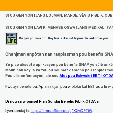
SI OU GEN YON IJANS LOJMAN, MANJE, SÈVIS PIBLIK, O
SI OU GEN YON LAVI KI MENASE OSWA IJANS MEDIKAL, TAN
Ou gen pouvwa pou Bay lavi. Klike isit la pou plis enfòmasyon
Chanjman enpòtan nan ranplasman pou benefis SNAP
Yo p ap aksepte aplikasyon pou benefis SNAP yo vòlè ankò
Moun nan kay la ka toujou soumèt demann pou ranplasman b
Pou plis enfòmasyon, ale sou
Alèt pou Eskwokri EBT | OTD
Pwoteje benefis ou. Aprann kijan pou w bloke kat EBT ou a lè w p ap
Di nou sa w panse! Pran Sondaj Benefis Piblik OTDA a!
Lyen sondaj la:
https://forms.office.com/g/iXXyiDETtG
.