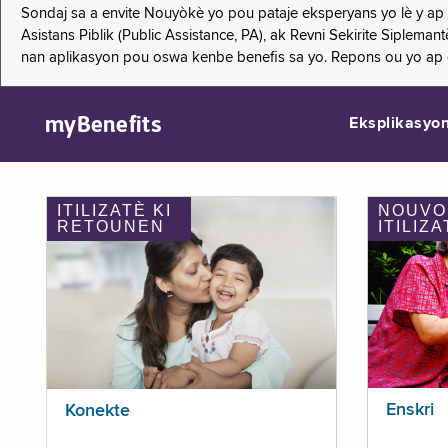
Sondaj sa a envite Nouyòkè yo pou pataje eksperyans yo lè y ap
Asistans Piblik (Public Assistance, PA), ak Revni Sekirite Siple
nan aplikasyon pou oswa kenbe benefis sa yo. Repons ou yo ap
myBenefits
Eksplikasyo
ITILIZATÈ KI
NOUVO
RETOUNEN
ITILIZA
Enskri
Konekte