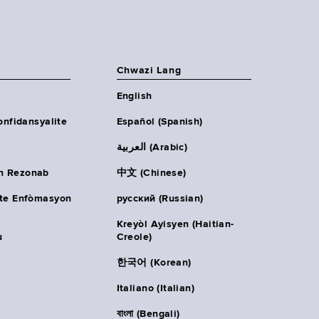
Chwazi Lang
English
onfidansyalite
Español (Spanish)
العربية (Arabic)
n Rezonab
中文 (Chinese)
ète Enfòmasyon
русский (Russian)
Kreyòl Ayisyen (Haitian-
u
Creole)
한국어 (Korean)
Italiano (Italian)
বাংলা (Bengali)