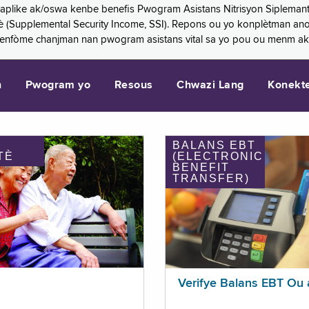
 aplike ak/oswa kenbe benefis Pwogram Asistans Nitrisyon Siplemant
mantè (Supplemental Security Income, SSI). Repons ou yo konplètman a
 enfòme chanjman nan pwogram asistans vital sa yo pou ou menm ak
n
Pwogram yo
Resous
Chwazi Lang
Konekt
BALANS EBT
TÈ
(ELECTRONIC
BENEFIT
TRANSFER)
Verifye Balans EBT Ou 