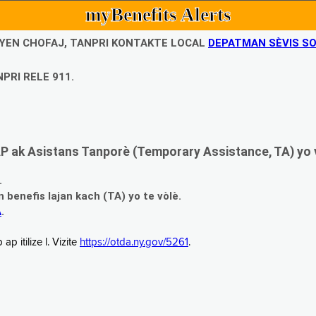
myBenefits Alerts
UBYEN CHOFAJ, TANPRI KONTAKTE LOCAL
DEPATMAN SÈVIS SO
PRI RELE 911.
 ak Asistans Tanporè (Temporary Assistance, TA) yo 
.
enefis lajan kach (TA) yo te vòlè.
A
.
 itilize l. Vizite
https://otda.ny.gov/5261
.