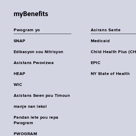
myBenefits
Pwogram yo
Asirans Sante
SNAP
Medicaid
Edikasyon sou Nitrisyon
Child Health Plus (C
Asistans Pwovizwa
EPIC
HEAP
NY State of Health
WIC
Asistans Swen pou Timoun
manje nan lekol
Pandan lete pou repa
Pwogram
PWOGRAM