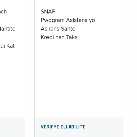
ach
SNAP
Pwogram Asistans yo
antite
Asirans Sante
Kredi nan Taks
di Kat
e
VERIFYE ELIJIBILITE