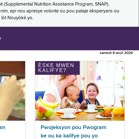
è (Supplemental Nutrition Assistance Program, SNAP),
nonim, epi nou apresye volonte ou pou pataje eksperyans ou
 lòt Nouyòkè yo.
e
samedi 8 août 2026
ÈSKE MWEN
KALIFYE?
an
Pwojeksyon pou Pwogram
ke ou ka kalifye pou yo