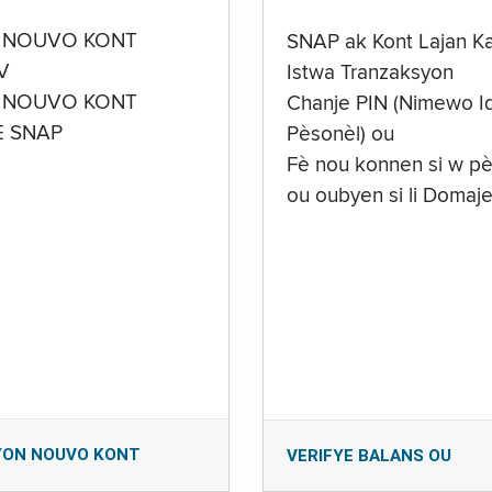
 NOUVO KONT
SNAP ak Kont Lajan K
V
Istwa Tranzaksyon
 NOUVO KONT
Chanje PIN (Nimewo Id
E SNAP
Pèsonèl) ou
Fè nou konnen si w pè
ou oubyen si li Domaj
YON NOUVO KONT
VERIFYE BALANS OU