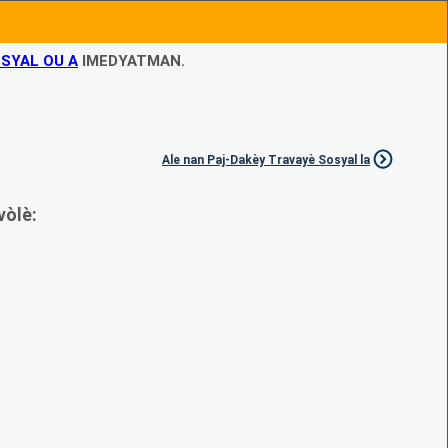
SYAL OU A
IMEDYATMAN.
Ale nan Paj-Dakèy Travayè Sosyal la
vòlè: