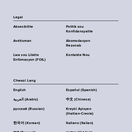
Legal
Aksesibilite
Politik sou
Konfidansyalite
Avètisman
Akomodasyon
Rezonab
Lwa sou Libète
Kontakte Nou
Enfòmasyon (FOIL)
Chwazi Lang
English
Español (Spanish)
العربية (Arabic)
中文 (Chinese)
русский (Russian)
Kreyòl Ayisyen
(Haitian-Creole)
한국어 (Korean)
Italiano (Italian)