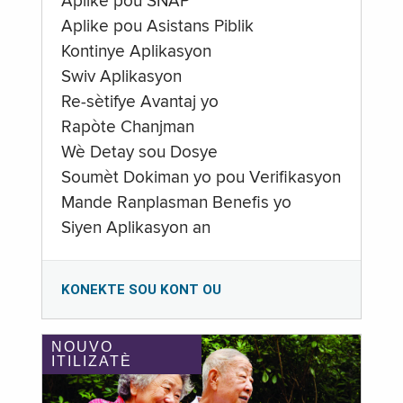
Aplike pou SNAP
Aplike pou Asistans Piblik
Kontinye Aplikasyon
Swiv Aplikasyon
Re-sètifye Avantaj yo
Rapòte Chanjman
Wè Detay sou Dosye
Soumèt Dokiman yo pou Verifikasyon
Mande Ranplasman Benefis yo
Siyen Aplikasyon an
KONEKTE SOU KONT OU
NOUVO
ITILIZATÈ