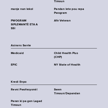
Timoun
manje nan lekol
Pandan lete pou repa
Pwogram
PWOGRAM
Afè Veteran
SIPLEMANTÈ ETA A
SSI
Asirans Sante
Medicaid
Child Health Plus
(CHP)
EPIC
NY State of Health
Kredi Enpo
Revni Pwofesyonèl
Swen
Timoun/Depandan
Paran ki pa gen Lagad
Timoun