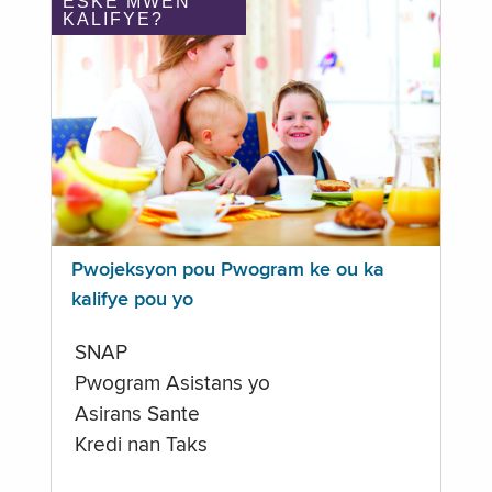
ÈSKE MWEN
KALIFYE?
Pwojeksyon pou Pwogram ke ou ka
kalifye pou yo
SNAP
Pwogram Asistans yo
Asirans Sante
Kredi nan Taks