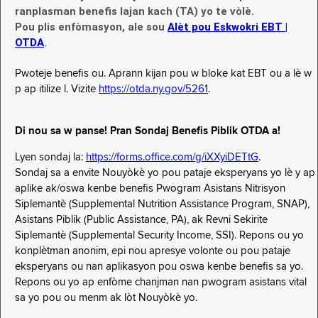
ranplasman benefis lajan kach (TA) yo te vòlè.
Pou plis enfòmasyon, ale sou
Alèt pou Eskwokri EBT |
OTDA
.
Pwoteje benefis ou. Aprann kijan pou w bloke kat EBT ou a lè w
p ap itilize l. Vizite
https://otda.ny.gov/5261
.
Di nou sa w panse! Pran Sondaj Benefis Piblik OTDA a!
Lyen sondaj la:
https://forms.office.com/g/iXXyiDETtG
.
Sondaj sa a envite Nouyòkè yo pou pataje eksperyans yo lè y ap
aplike ak/oswa kenbe benefis Pwogram Asistans Nitrisyon
Siplemantè (Supplemental Nutrition Assistance Program, SNAP),
Asistans Piblik (Public Assistance, PA), ak Revni Sekirite
Siplemantè (Supplemental Security Income, SSI). Repons ou yo
konplètman anonim, epi nou apresye volonte ou pou pataje
eksperyans ou nan aplikasyon pou oswa kenbe benefis sa yo.
Repons ou yo ap enfòme chanjman nan pwogram asistans vital
sa yo pou ou menm ak lòt Nouyòkè yo.