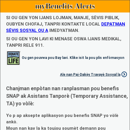
myBenefits Alerts
SI OU GEN YON IJANS LOJMAN, MANJE, SÈVIS PIBLIK,
OUBYEN CHOFAJ, TANPRI KONTAKTE LOCAL
DEPATMAN
SÈVIS SOSYAL OU A
IMEDYATMAN.
SI OU GEN YON LAVI KI MENASE OSWA IJANS MEDIKAL,
TANPRI RELE 911.
Ou gen pouvwa pou Bay lavi. Klike isit la pou plis enfòmasyon
Ale nan Paj-Dakèy Travayè Sosyal la
Chanjman enpòtan nan ranplasman pou benefis
SNAP ak Asistans Tanporè (Temporary Assistance,
TA) yo vòlè:
Yo p ap aksepte aplikasyon pou benefis SNAP yo vòlè
ankò.
Moun nan kay la ka toujou soumèt demann pou