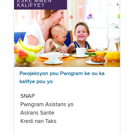
ÈSKE MWEN
KALIFYE?
Pwojeksyon pou Pwogram ke ou ka
kalifye pou yo
SNAP
Pwogram Asistans yo
Asirans Sante
Kredi nan Taks