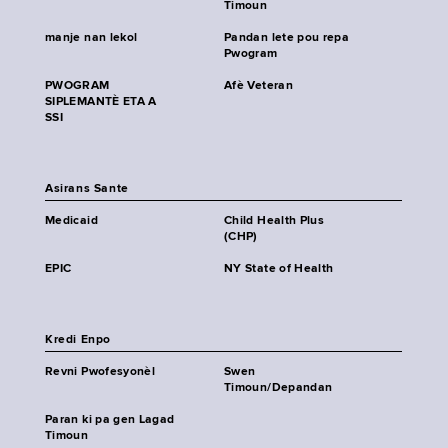
Timoun
manje nan lekol
Pandan lete pou repa
Pwogram
PWOGRAM
Afè Veteran
SIPLEMANTÈ ETA A
SSI
Asirans Sante
Medicaid
Child Health Plus
(CHP)
EPIC
NY State of Health
Kredi Enpo
Revni Pwofesyonèl
Swen
Timoun/Depandan
Paran ki pa gen Lagad
Timoun