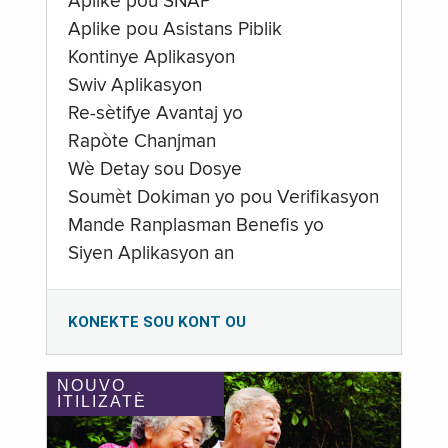
Aplike pou SNAP
Aplike pou Asistans Piblik
Kontinye Aplikasyon
Swiv Aplikasyon
Re-sètifye Avantaj yo
Rapòte Chanjman
Wè Detay sou Dosye
Soumèt Dokiman yo pou Verifikasyon
Mande Ranplasman Benefis yo
Siyen Aplikasyon an
KONEKTE SOU KONT OU
NOUVO
ITILIZATÈ