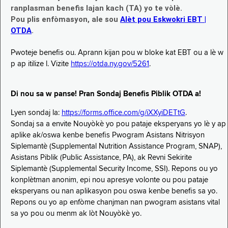
ranplasman benefis lajan kach (TA) yo te vòlè.
Pou plis enfòmasyon, ale sou
Alèt pou Eskwokri EBT |
OTDA
.
Pwoteje benefis ou. Aprann kijan pou w bloke kat EBT ou a lè w
p ap itilize l. Vizite
https://otda.ny.gov/5261
.
Di nou sa w panse! Pran Sondaj Benefis Piblik OTDA a!
Lyen sondaj la:
https://forms.office.com/g/iXXyiDETtG
.
Sondaj sa a envite Nouyòkè yo pou pataje eksperyans yo lè y ap
aplike ak/oswa kenbe benefis Pwogram Asistans Nitrisyon
Siplemantè (Supplemental Nutrition Assistance Program, SNAP),
Asistans Piblik (Public Assistance, PA), ak Revni Sekirite
Siplemantè (Supplemental Security Income, SSI). Repons ou yo
konplètman anonim, epi nou apresye volonte ou pou pataje
eksperyans ou nan aplikasyon pou oswa kenbe benefis sa yo.
Repons ou yo ap enfòme chanjman nan pwogram asistans vital
sa yo pou ou menm ak lòt Nouyòkè yo.