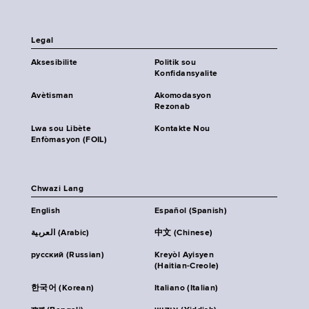
Legal
Aksesibilite
Politik sou
Konfidansyalite
Avètisman
Akomodasyon
Rezonab
Lwa sou Libète
Kontakte Nou
Enfòmasyon (FOIL)
Chwazi Lang
English
Español (Spanish)
العربية (Arabic)
中文 (Chinese)
русский (Russian)
Kreyòl Ayisyen
(Haitian-Creole)
한국어 (Korean)
Italiano (Italian)