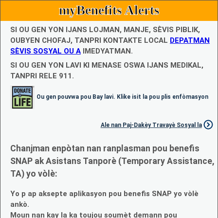
myBenefits Alerts
SI OU GEN YON IJANS LOJMAN, MANJE, SÈVIS PIBLIK,
OUBYEN CHOFAJ, TANPRI KONTAKTE LOCAL
DEPATMAN
SÈVIS SOSYAL OU A
IMEDYATMAN.
SI OU GEN YON LAVI KI MENASE OSWA IJANS MEDIKAL,
TANPRI RELE 911.
Ou gen pouvwa pou Bay lavi. Klike isit la pou plis enfòmasyon
Ale nan Paj-Dakèy Travayè Sosyal la
Chanjman enpòtan nan ranplasman pou benefis
SNAP ak Asistans Tanporè (Temporary Assistance,
TA) yo vòlè:
Yo p ap aksepte aplikasyon pou benefis SNAP yo vòlè
ankò.
Moun nan kay la ka toujou soumèt demann pou