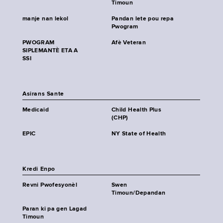
Timoun
manje nan lekol
Pandan lete pou repa
Pwogram
PWOGRAM
Afè Veteran
SIPLEMANTÈ ETA A
SSI
Asirans Sante
Medicaid
Child Health Plus
(CHP)
EPIC
NY State of Health
Kredi Enpo
Revni Pwofesyonèl
Swen
Timoun/Depandan
Paran ki pa gen Lagad
Timoun