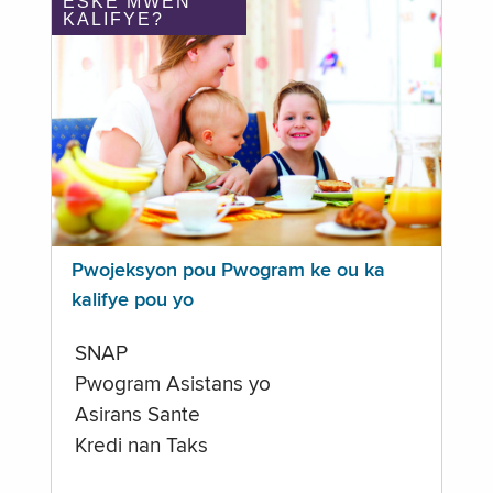
ÈSKE MWEN
KALIFYE?
Pwojeksyon pou Pwogram ke ou ka
kalifye pou yo
SNAP
Pwogram Asistans yo
Asirans Sante
Kredi nan Taks