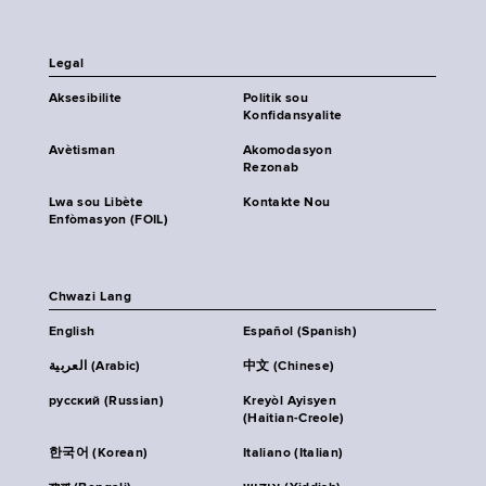
Legal
Aksesibilite
Politik sou
Konfidansyalite
Avètisman
Akomodasyon
Rezonab
Lwa sou Libète
Kontakte Nou
Enfòmasyon (FOIL)
Chwazi Lang
English
Español (Spanish)
العربية (Arabic)
中文 (Chinese)
русский (Russian)
Kreyòl Ayisyen
(Haitian-Creole)
한국어 (Korean)
Italiano (Italian)