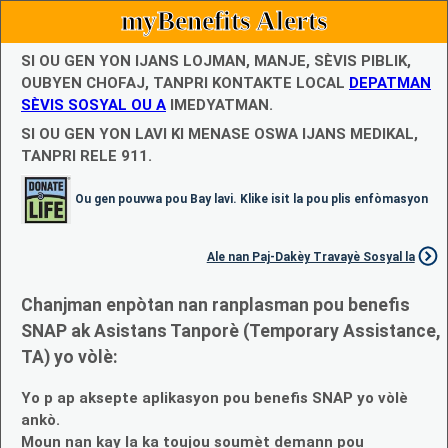
myBenefits Alerts
SI OU GEN YON IJANS LOJMAN, MANJE, SÈVIS PIBLIK,
OUBYEN CHOFAJ, TANPRI KONTAKTE LOCAL
DEPATMAN
SÈVIS SOSYAL OU A
IMEDYATMAN.
SI OU GEN YON LAVI KI MENASE OSWA IJANS MEDIKAL,
TANPRI RELE 911.
Ou gen pouvwa pou Bay lavi. Klike isit la pou plis enfòmasyon
Ale nan Paj-Dakèy Travayè Sosyal la
Chanjman enpòtan nan ranplasman pou benefis
SNAP ak Asistans Tanporè (Temporary Assistance,
TA) yo vòlè:
Yo p ap aksepte aplikasyon pou benefis SNAP yo vòlè
ankò.
Moun nan kay la ka toujou soumèt demann pou