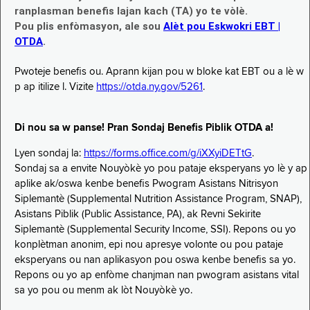
ranplasman benefis lajan kach (TA) yo te vòlè.
Pou plis enfòmasyon, ale sou
Alèt pou Eskwokri EBT |
OTDA
.
Pwoteje benefis ou. Aprann kijan pou w bloke kat EBT ou a lè w
p ap itilize l. Vizite
https://otda.ny.gov/5261
.
Di nou sa w panse! Pran Sondaj Benefis Piblik OTDA a!
Lyen sondaj la:
https://forms.office.com/g/iXXyiDETtG
.
Sondaj sa a envite Nouyòkè yo pou pataje eksperyans yo lè y ap
aplike ak/oswa kenbe benefis Pwogram Asistans Nitrisyon
Siplemantè (Supplemental Nutrition Assistance Program, SNAP),
Asistans Piblik (Public Assistance, PA), ak Revni Sekirite
Siplemantè (Supplemental Security Income, SSI). Repons ou yo
konplètman anonim, epi nou apresye volonte ou pou pataje
eksperyans ou nan aplikasyon pou oswa kenbe benefis sa yo.
Repons ou yo ap enfòme chanjman nan pwogram asistans vital
sa yo pou ou menm ak lòt Nouyòkè yo.