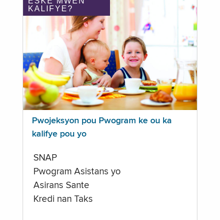
ÈSKE MWEN
KALIFYE?
Pwojeksyon pou Pwogram ke ou ka
kalifye pou yo
SNAP
Pwogram Asistans yo
Asirans Sante
Kredi nan Taks