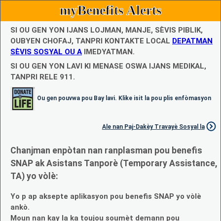
myBenefits Alerts
SI OU GEN YON IJANS LOJMAN, MANJE, SÈVIS PIBLIK,
OUBYEN CHOFAJ, TANPRI KONTAKTE LOCAL
DEPATMAN
SÈVIS SOSYAL OU A
IMEDYATMAN.
SI OU GEN YON LAVI KI MENASE OSWA IJANS MEDIKAL,
TANPRI RELE 911.
Ou gen pouvwa pou Bay lavi. Klike isit la pou plis enfòmasyon
Ale nan Paj-Dakèy Travayè Sosyal la
Chanjman enpòtan nan ranplasman pou benefis
SNAP ak Asistans Tanporè (Temporary Assistance,
TA) yo vòlè:
Yo p ap aksepte aplikasyon pou benefis SNAP yo vòlè
ankò.
Moun nan kay la ka toujou soumèt demann pou