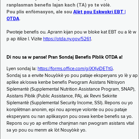
ranplasman benefis lajan kach (TA) yo te vòlè.
Pou plis enfòmasyon, ale sou
Alèt pou Eskwokri EBT |
OTDA
.
Pwoteje benefis ou. Aprann kijan pou w bloke kat EBT ou a lè w
p ap itilize l. Vizite
https://otda.ny.gov/5261
.
Di nou sa w panse! Pran Sondaj Benefis Piblik OTDA a!
Lyen sondaj la:
https://forms.office.com/g/iXXyiDETtG
.
Sondaj sa a envite Nouyòkè yo pou pataje eksperyans yo lè y ap
aplike ak/oswa kenbe benefis Pwogram Asistans Nitrisyon
Siplemantè (Supplemental Nutrition Assistance Program, SNAP),
Asistans Piblik (Public Assistance, PA), ak Revni Sekirite
Siplemantè (Supplemental Security Income, SSI). Repons ou yo
konplètman anonim, epi nou apresye volonte ou pou pataje
eksperyans ou nan aplikasyon pou oswa kenbe benefis sa yo.
Repons ou yo ap enfòme chanjman nan pwogram asistans vital
sa yo pou ou menm ak lòt Nouyòkè yo.