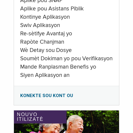
Aplike pou SNAP
Aplike pou Asistans Piblik
Kontinye Aplikasyon
Swiv Aplikasyon
Re-sètifye Avantaj yo
Rapòte Chanjman
Wè Detay sou Dosye
Soumèt Dokiman yo pou Verifikasyon
Mande Ranplasman Benefis yo
Siyen Aplikasyon an
KONEKTE SOU KONT OU
NOUVO
ITILIZATÈ