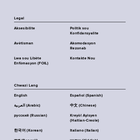
Legal
Aksesibilite
Politik sou
Konfidansyalite
Avètisman
Akomodasyon
Rezonab
Lwa sou Libète
Kontakte Nou
Enfòmasyon (FOIL)
Chwazi Lang
English
Español (Spanish)
العربية (Arabic)
中文 (Chinese)
русский (Russian)
Kreyòl Ayisyen
(Haitian-Creole)
한국어 (Korean)
Italiano (Italian)