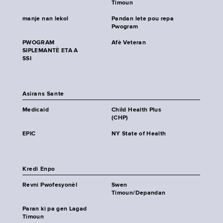
Timoun
manje nan lekol
Pandan lete pou repa
Pwogram
PWOGRAM
Afè Veteran
SIPLEMANTÈ ETA A
SSI
Asirans Sante
Medicaid
Child Health Plus
(CHP)
EPIC
NY State of Health
Kredi Enpo
Revni Pwofesyonèl
Swen
Timoun/Depandan
Paran ki pa gen Lagad
Timoun