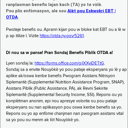
ranplasman benefis lajan kach (TA) yo te vòlè.
Pou plis enfòmasyon, ale sou
Alèt pou Eskwokri EBT |
OTDA
.
Pwoteje benefis ou. Aprann kijan pou w bloke kat EBT ou a lè w
p ap itilize l. Vizite
https://otda.ny.gov/5261
.
Di nou sa w panse! Pran Sondaj Benefis Piblik OTDA a!
Lyen sondaj la:
https://forms.office.com/g/iXXyiDETtG
.
Sondaj sa a envite Nouyòkè yo pou pataje eksperyans yo lè y ap
aplike ak/oswa kenbe benefis Pwogram Asistans Nitrisyon
Siplemantè (Supplemental Nutrition Assistance Program, SNAP),
Asistans Piblik (Public Assistance, PA), ak Revni Sekirite
Siplemantè (Supplemental Security Income, SSI). Repons ou yo
konplètman anonim, epi nou apresye volonte ou pou pataje
eksperyans ou nan aplikasyon pou oswa kenbe benefis sa yo.
Repons ou yo ap enfòme chanjman nan pwogram asistans vital
sa yo pou ou menm ak lòt Nouyòkè yo.