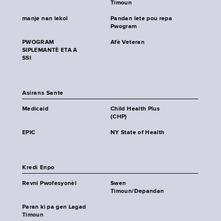
Timoun
manje nan lekol
Pandan lete pou repa
Pwogram
PWOGRAM
Afè Veteran
SIPLEMANTÈ ETA A
SSI
Asirans Sante
Medicaid
Child Health Plus
(CHP)
EPIC
NY State of Health
Kredi Enpo
Revni Pwofesyonèl
Swen
Timoun/Depandan
Paran ki pa gen Lagad
Timoun