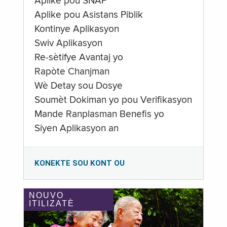
Aplike pou SNAP
Aplike pou Asistans Piblik
Kontinye Aplikasyon
Swiv Aplikasyon
Re-sètifye Avantaj yo
Rapòte Chanjman
Wè Detay sou Dosye
Soumèt Dokiman yo pou Verifikasyon
Mande Ranplasman Benefis yo
Siyen Aplikasyon an
KONEKTE SOU KONT OU
NOUVO
ITILIZATÈ