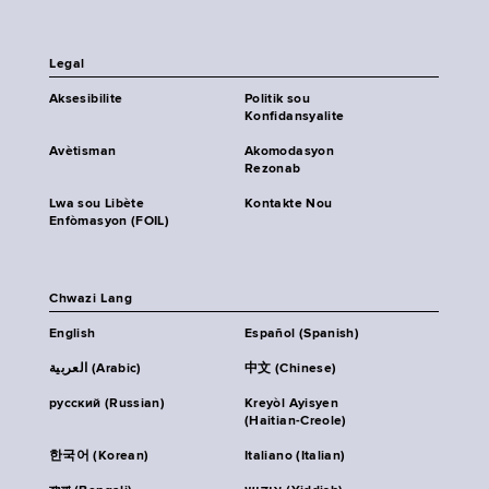
Legal
Aksesibilite
Politik sou
Konfidansyalite
Avètisman
Akomodasyon
Rezonab
Lwa sou Libète
Kontakte Nou
Enfòmasyon (FOIL)
Chwazi Lang
English
Español (Spanish)
العربية (Arabic)
中文 (Chinese)
русский (Russian)
Kreyòl Ayisyen
(Haitian-Creole)
한국어 (Korean)
Italiano (Italian)