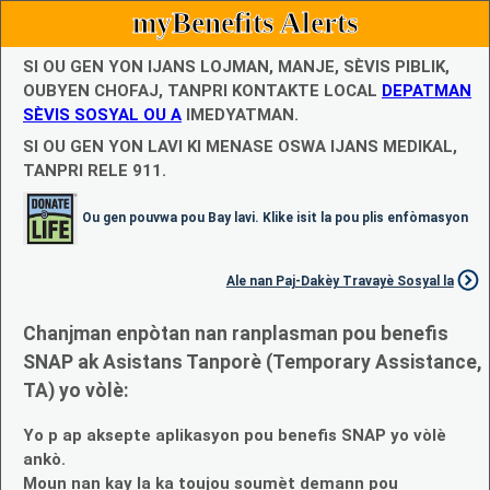
myBenefits Alerts
SI OU GEN YON IJANS LOJMAN, MANJE, SÈVIS PIBLIK,
OUBYEN CHOFAJ, TANPRI KONTAKTE LOCAL
DEPATMAN
SÈVIS SOSYAL OU A
IMEDYATMAN.
SI OU GEN YON LAVI KI MENASE OSWA IJANS MEDIKAL,
TANPRI RELE 911.
Ou gen pouvwa pou Bay lavi. Klike isit la pou plis enfòmasyon
Ale nan Paj-Dakèy Travayè Sosyal la
Chanjman enpòtan nan ranplasman pou benefis
SNAP ak Asistans Tanporè (Temporary Assistance,
TA) yo vòlè:
Yo p ap aksepte aplikasyon pou benefis SNAP yo vòlè
ankò.
Moun nan kay la ka toujou soumèt demann pou