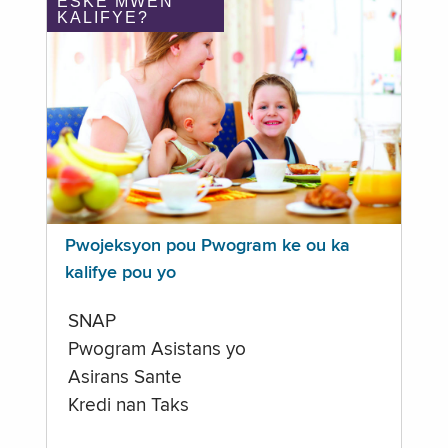
ÈSKE MWEN
KALIFYE?
Pwojeksyon pou Pwogram ke ou ka
kalifye pou yo
SNAP
Pwogram Asistans yo
Asirans Sante
Kredi nan Taks