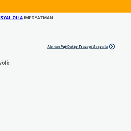
SYAL OU A
IMEDYATMAN.
Ale nan Paj-Dakèy Travayè Sosyal la
vòlè: