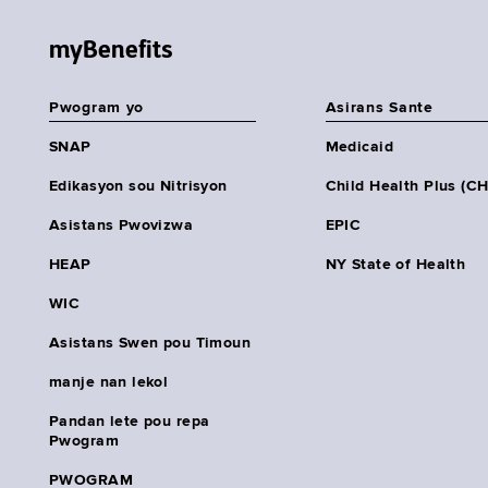
myBenefits
Pwogram yo
Asirans Sante
SNAP
Medicaid
Edikasyon sou Nitrisyon
Child Health Plus (C
Asistans Pwovizwa
EPIC
HEAP
NY State of Health
WIC
Asistans Swen pou Timoun
manje nan lekol
Pandan lete pou repa
Pwogram
PWOGRAM