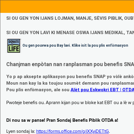
SI OU GEN YON IJANS LOJMAN, MANJE, SÈVIS PIBLIK, O
SI OU GEN YON LAVI KI MENASE OSWA IJANS MEDIKAL, TAN
Ou gen pouvwa pou Bay lavi. Klike isit la pou plis enfòmasyon
Chanjman enpòtan nan ranplasman pou benefis SNAP
Yo p ap aksepte aplikasyon pou benefis SNAP yo vòlè ankò
Moun nan kay la ka toujou soumèt demann pou ranplasman b
Pou plis enfòmasyon, ale sou
Alèt pou Eskwokri EBT | OTD
Pwoteje benefis ou. Aprann kijan pou w bloke kat EBT ou a lè w p ap
Di nou sa w panse! Pran Sondaj Benefis Piblik OTDA a!
Lyen sondaj la:
https://forms.office.com/g/iXXyiDETtG
.