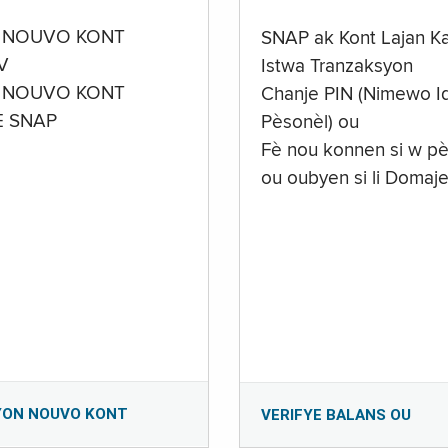
 NOUVO KONT
SNAP ak Kont Lajan K
V
Istwa Tranzaksyon
 NOUVO KONT
Chanje PIN (Nimewo Id
E SNAP
Pèsonèl) ou
Fè nou konnen si w pè
ou oubyen si li Domaj
YON NOUVO KONT
VERIFYE BALANS OU