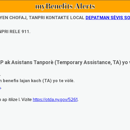
myBenefits Alerts
UBYEN CHOFAJ, TANPRI KONTAKTE LOCAL
DEPATMAN SÈVIS SO
PRI RELE 911.
 ak Asistans Tanporè (Temporary Assistance, TA) yo 
.
enefis lajan kach (TA) yo te vòlè.
A
.
 itilize l. Vizite
https://otda.ny.gov/5261
.