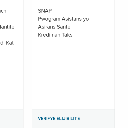
ach
SNAP
Pwogram Asistans yo
antite
Asirans Sante
Kredi nan Taks
di Kat
e
VERIFYE ELIJIBILITE