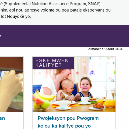
è (Supplemental Nutrition Assistance Program, SNAP),
nonim, epi nou apresye volonte ou pou pataje eksperyans ou
 lòt Nouyòkè yo.
e
dimanche 9 août 2026
ÈSKE MWEN
KALIFYE?
an
Pwojeksyon pou Pwogram
ke ou ka kalifye pou yo