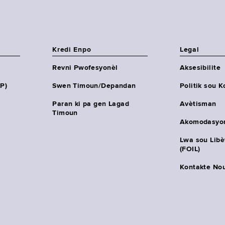
Kredi Enpo
Legal
Revni Pwofesyonèl
Aksesibilite
HP)
Swen Timoun/Depandan
Politik sou K
Paran ki pa gen Lagad
Avètisman
Timoun
Akomodasyo
Lwa sou Lib
(FOIL)
Kontakte No