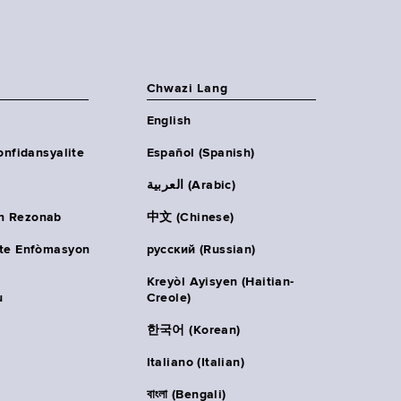
Chwazi Lang
English
onfidansyalite
Español (Spanish)
العربية (Arabic)
n Rezonab
中文 (Chinese)
ète Enfòmasyon
русский (Russian)
Kreyòl Ayisyen (Haitian-
u
Creole)
한국어 (Korean)
Italiano (Italian)
বাংলা (Bengali)