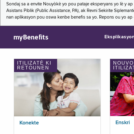
Sondaj sa a envite Nouyòkè yo pou pataje eksperyans yo lè y ap
Asistans Piblik (Public Assistance, PA), ak Revni Sekirite Siple
nan aplikasyon pou oswa kenbe benefis sa yo. Repons ou yo ap
myBenefits
Eksplikasyo
ITILIZATÈ KI
NOUVO
RETOUNEN
ITILIZA
Enskri
Konekte