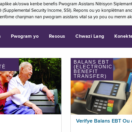
 aplike ak/oswa kenbe benefis Pwogram Asistans Nitrisyon Siplemant
mantè (Supplemental Security Income, SSI). Repons ou yo konplètman a
 enfòme chanjman nan pwogram asistans vital sa yo pou ou menm ak
n
Pwogram yo
Resous
Chwazi Lang
Konekt
BALANS EBT
TÈ
(ELECTRONIC
BENEFIT
TRANSFER)
Verifye Balans EBT Ou 