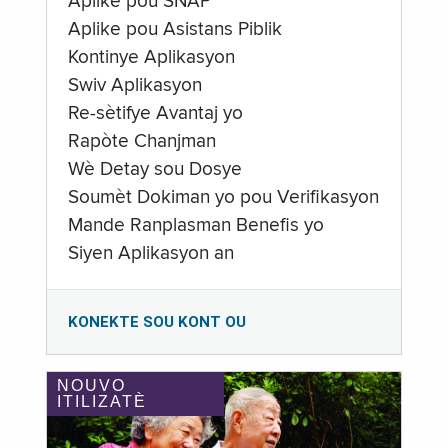
Aplike pou SNAP
Aplike pou Asistans Piblik
Kontinye Aplikasyon
Swiv Aplikasyon
Re-sètifye Avantaj yo
Rapòte Chanjman
Wè Detay sou Dosye
Soumèt Dokiman yo pou Verifikasyon
Mande Ranplasman Benefis yo
Siyen Aplikasyon an
KONEKTE SOU KONT OU
NOUVO
ITILIZATÈ