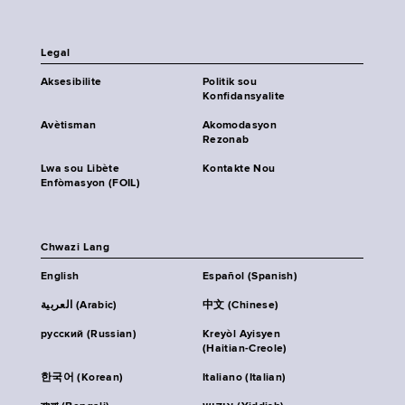
Legal
Aksesibilite
Politik sou
Konfidansyalite
Avètisman
Akomodasyon
Rezonab
Lwa sou Libète
Kontakte Nou
Enfòmasyon (FOIL)
Chwazi Lang
English
Español (Spanish)
العربية (Arabic)
中文 (Chinese)
русский (Russian)
Kreyòl Ayisyen
(Haitian-Creole)
한국어 (Korean)
Italiano (Italian)