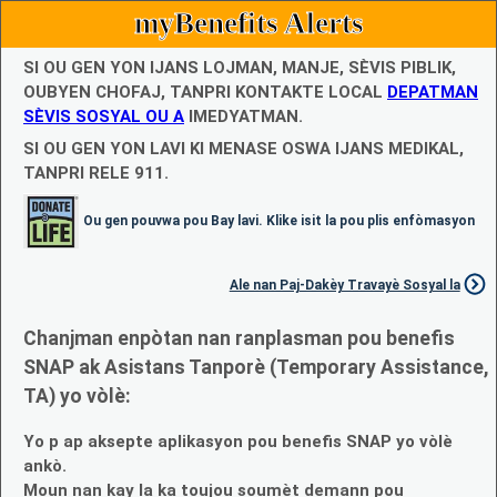
myBenefits Alerts
SI OU GEN YON IJANS LOJMAN, MANJE, SÈVIS PIBLIK,
OUBYEN CHOFAJ, TANPRI KONTAKTE LOCAL
DEPATMAN
SÈVIS SOSYAL OU A
IMEDYATMAN.
SI OU GEN YON LAVI KI MENASE OSWA IJANS MEDIKAL,
TANPRI RELE 911.
Ou gen pouvwa pou Bay lavi. Klike isit la pou plis enfòmasyon
Ale nan Paj-Dakèy Travayè Sosyal la
Chanjman enpòtan nan ranplasman pou benefis
SNAP ak Asistans Tanporè (Temporary Assistance,
TA) yo vòlè:
Yo p ap aksepte aplikasyon pou benefis SNAP yo vòlè
ankò.
Moun nan kay la ka toujou soumèt demann pou