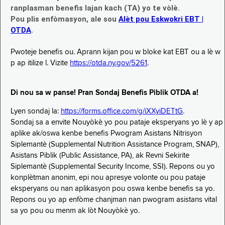
ranplasman benefis lajan kach (TA) yo te vòlè.
Pou plis enfòmasyon, ale sou
Alèt pou Eskwokri EBT |
OTDA
.
Pwoteje benefis ou. Aprann kijan pou w bloke kat EBT ou a lè w
p ap itilize l. Vizite
https://otda.ny.gov/5261
.
Di nou sa w panse! Pran Sondaj Benefis Piblik OTDA a!
Lyen sondaj la:
https://forms.office.com/g/iXXyiDETtG
.
Sondaj sa a envite Nouyòkè yo pou pataje eksperyans yo lè y ap
aplike ak/oswa kenbe benefis Pwogram Asistans Nitrisyon
Siplemantè (Supplemental Nutrition Assistance Program, SNAP),
Asistans Piblik (Public Assistance, PA), ak Revni Sekirite
Siplemantè (Supplemental Security Income, SSI). Repons ou yo
konplètman anonim, epi nou apresye volonte ou pou pataje
eksperyans ou nan aplikasyon pou oswa kenbe benefis sa yo.
Repons ou yo ap enfòme chanjman nan pwogram asistans vital
sa yo pou ou menm ak lòt Nouyòkè yo.