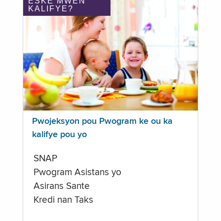
ÈSKE MWEN
KALIFYE?
Pwojeksyon pou Pwogram ke ou ka
kalifye pou yo
SNAP
Pwogram Asistans yo
Asirans Sante
Kredi nan Taks