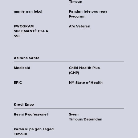
Timoun
manje nan lekol
Pandan lete pou repa
Pwogram
PWOGRAM
Afè Veteran
SIPLEMANTÈ ETA A
SSI
Asirans Sante
Medicaid
Child Health Plus
(CHP)
EPIC
NY State of Health
Kredi Enpo
Revni Pwofesyonèl
Swen
Timoun/Depandan
Paran ki pa gen Lagad
Timoun