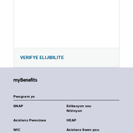
VERIFYE ELIJIBILITE
myBenefits
Pwogram yo
SNAP
Edikasyon sou
Nitrisyon
Asistans Pwovizwa
HEAP
WIC
Asistans Swen pou