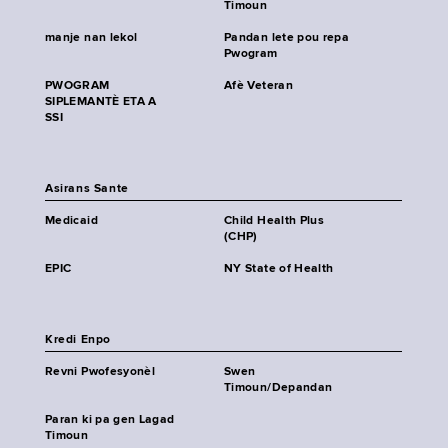
Timoun
manje nan lekol
Pandan lete pou repa
Pwogram
PWOGRAM
Afè Veteran
SIPLEMANTÈ ETA A
SSI
Asirans Sante
Medicaid
Child Health Plus
(CHP)
EPIC
NY State of Health
Kredi Enpo
Revni Pwofesyonèl
Swen
Timoun/Depandan
Paran ki pa gen Lagad
Timoun