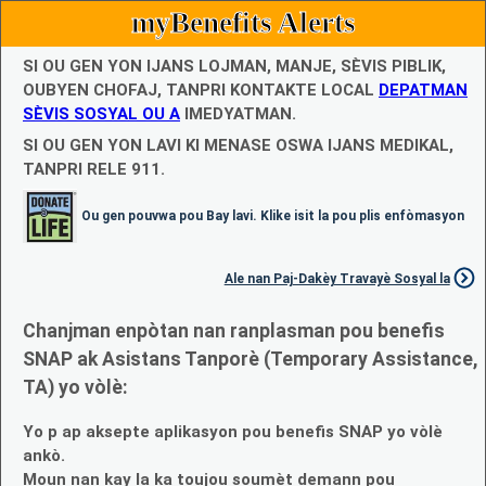
myBenefits Alerts
SI OU GEN YON IJANS LOJMAN, MANJE, SÈVIS PIBLIK,
OUBYEN CHOFAJ, TANPRI KONTAKTE LOCAL
DEPATMAN
SÈVIS SOSYAL OU A
IMEDYATMAN.
SI OU GEN YON LAVI KI MENASE OSWA IJANS MEDIKAL,
TANPRI RELE 911.
Ou gen pouvwa pou Bay lavi. Klike isit la pou plis enfòmasyon
Ale nan Paj-Dakèy Travayè Sosyal la
Chanjman enpòtan nan ranplasman pou benefis
SNAP ak Asistans Tanporè (Temporary Assistance,
TA) yo vòlè:
Yo p ap aksepte aplikasyon pou benefis SNAP yo vòlè
ankò.
Moun nan kay la ka toujou soumèt demann pou