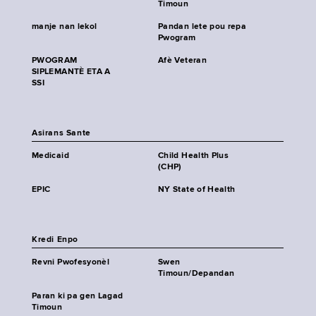
Timoun
manje nan lekol
Pandan lete pou repa
Pwogram
PWOGRAM
Afè Veteran
SIPLEMANTÈ ETA A
SSI
Asirans Sante
Medicaid
Child Health Plus
(CHP)
EPIC
NY State of Health
Kredi Enpo
Revni Pwofesyonèl
Swen
Timoun/Depandan
Paran ki pa gen Lagad
Timoun