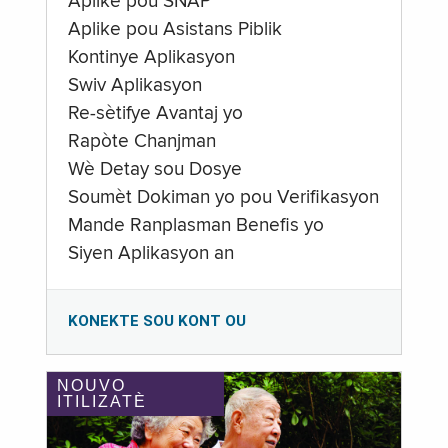
Aplike pou SNAP
Aplike pou Asistans Piblik
Kontinye Aplikasyon
Swiv Aplikasyon
Re-sètifye Avantaj yo
Rapòte Chanjman
Wè Detay sou Dosye
Soumèt Dokiman yo pou Verifikasyon
Mande Ranplasman Benefis yo
Siyen Aplikasyon an
KONEKTE SOU KONT OU
NOUVO
ITILIZATÈ