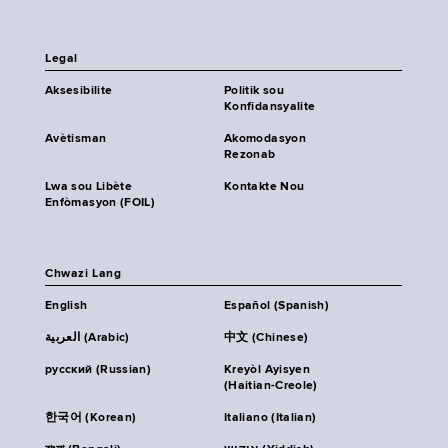
Legal
Aksesibilite
Politik sou
Konfidansyalite
Avètisman
Akomodasyon
Rezonab
Lwa sou Libète
Kontakte Nou
Enfòmasyon (FOIL)
Chwazi Lang
English
Español (Spanish)
العربية (Arabic)
中文 (Chinese)
русский (Russian)
Kreyòl Ayisyen
(Haitian-Creole)
한국어 (Korean)
Italiano (Italian)