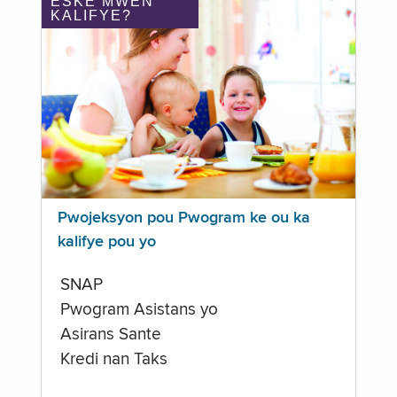
ÈSKE MWEN
KALIFYE?
Pwojeksyon pou Pwogram ke ou ka
kalifye pou yo
SNAP
Pwogram Asistans yo
Asirans Sante
Kredi nan Taks