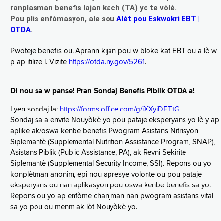
ranplasman benefis lajan kach (TA) yo te vòlè.
Pou plis enfòmasyon, ale sou
Alèt pou Eskwokri EBT |
OTDA
.
Pwoteje benefis ou. Aprann kijan pou w bloke kat EBT ou a lè w
p ap itilize l. Vizite
https://otda.ny.gov/5261
.
Di nou sa w panse! Pran Sondaj Benefis Piblik OTDA a!
Lyen sondaj la:
https://forms.office.com/g/iXXyiDETtG
.
Sondaj sa a envite Nouyòkè yo pou pataje eksperyans yo lè y ap
aplike ak/oswa kenbe benefis Pwogram Asistans Nitrisyon
Siplemantè (Supplemental Nutrition Assistance Program, SNAP),
Asistans Piblik (Public Assistance, PA), ak Revni Sekirite
Siplemantè (Supplemental Security Income, SSI). Repons ou yo
konplètman anonim, epi nou apresye volonte ou pou pataje
eksperyans ou nan aplikasyon pou oswa kenbe benefis sa yo.
Repons ou yo ap enfòme chanjman nan pwogram asistans vital
sa yo pou ou menm ak lòt Nouyòkè yo.