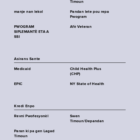
Timoun
manje nan lekol
Pandan lete pou repa
Pwogram
PWOGRAM
Afè Veteran
SIPLEMANTÈ ETA A
SSI
Asirans Sante
Medicaid
Child Health Plus
(CHP)
EPIC
NY State of Health
Kredi Enpo
Revni Pwofesyonèl
Swen
Timoun/Depandan
Paran ki pa gen Lagad
Timoun