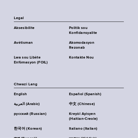
Legal
Aksesibilite
Politik sou
Konfidansyalite
Avètisman
Akomodasyon
Rezonab
Lwa sou Libète
Kontakte Nou
Enfòmasyon (FOIL)
Chwazi Lang
English
Español (Spanish)
العربية (Arabic)
中文 (Chinese)
русский (Russian)
Kreyòl Ayisyen
(Haitian-Creole)
한국어 (Korean)
Italiano (Italian)