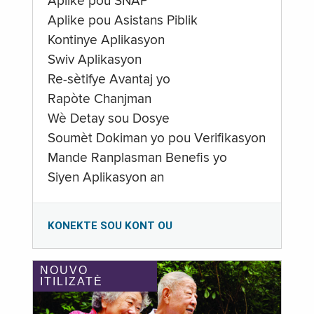
Aplike pou SNAP
Aplike pou Asistans Piblik
Kontinye Aplikasyon
Swiv Aplikasyon
Re-sètifye Avantaj yo
Rapòte Chanjman
Wè Detay sou Dosye
Soumèt Dokiman yo pou Verifikasyon
Mande Ranplasman Benefis yo
Siyen Aplikasyon an
KONEKTE SOU KONT OU
NOUVO
ITILIZATÈ