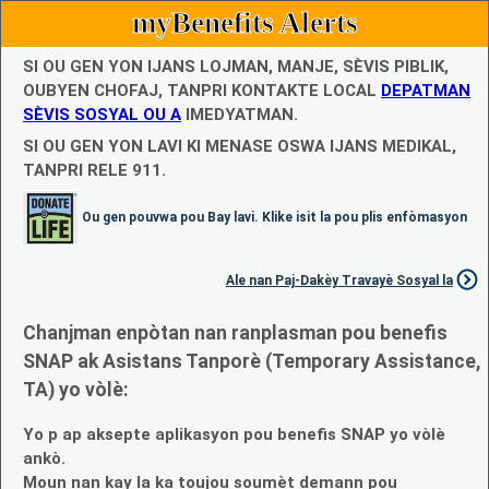
myBenefits Alerts
SI OU GEN YON IJANS LOJMAN, MANJE, SÈVIS PIBLIK,
OUBYEN CHOFAJ, TANPRI KONTAKTE LOCAL
DEPATMAN
SÈVIS SOSYAL OU A
IMEDYATMAN.
SI OU GEN YON LAVI KI MENASE OSWA IJANS MEDIKAL,
TANPRI RELE 911.
Ou gen pouvwa pou Bay lavi. Klike isit la pou plis enfòmasyon
Ale nan Paj-Dakèy Travayè Sosyal la
Chanjman enpòtan nan ranplasman pou benefis
SNAP ak Asistans Tanporè (Temporary Assistance,
TA) yo vòlè:
Yo p ap aksepte aplikasyon pou benefis SNAP yo vòlè
ankò.
Moun nan kay la ka toujou soumèt demann pou