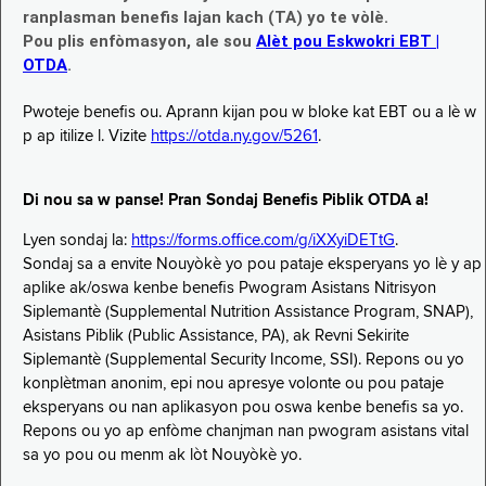
ranplasman benefis lajan kach (TA) yo te vòlè.
Pou plis enfòmasyon, ale sou
Alèt pou Eskwokri EBT |
OTDA
.
Pwoteje benefis ou. Aprann kijan pou w bloke kat EBT ou a lè w
p ap itilize l. Vizite
https://otda.ny.gov/5261
.
Di nou sa w panse! Pran Sondaj Benefis Piblik OTDA a!
Lyen sondaj la:
https://forms.office.com/g/iXXyiDETtG
.
Sondaj sa a envite Nouyòkè yo pou pataje eksperyans yo lè y ap
aplike ak/oswa kenbe benefis Pwogram Asistans Nitrisyon
Siplemantè (Supplemental Nutrition Assistance Program, SNAP),
Asistans Piblik (Public Assistance, PA), ak Revni Sekirite
Siplemantè (Supplemental Security Income, SSI). Repons ou yo
konplètman anonim, epi nou apresye volonte ou pou pataje
eksperyans ou nan aplikasyon pou oswa kenbe benefis sa yo.
Repons ou yo ap enfòme chanjman nan pwogram asistans vital
sa yo pou ou menm ak lòt Nouyòkè yo.