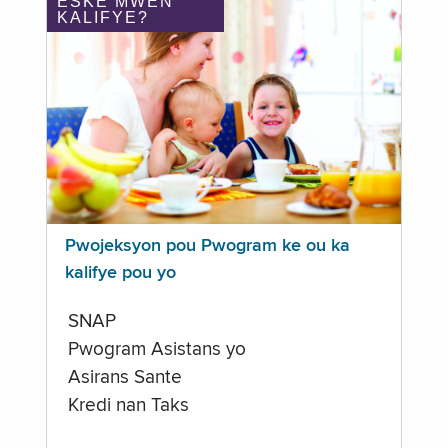
ÈSKE MWEN
KALIFYE?
Pwojeksyon pou Pwogram ke ou ka
kalifye pou yo
SNAP
Pwogram Asistans yo
Asirans Sante
Kredi nan Taks