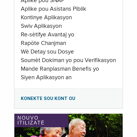
Aplike pou SNAP
Aplike pou Asistans Piblik
Kontinye Aplikasyon
Swiv Aplikasyon
Re-sètifye Avantaj yo
Rapòte Chanjman
Wè Detay sou Dosye
Soumèt Dokiman yo pou Verifikasyon
Mande Ranplasman Benefis yo
Siyen Aplikasyon an
KONEKTE SOU KONT OU
NOUVO
ITILIZATÈ