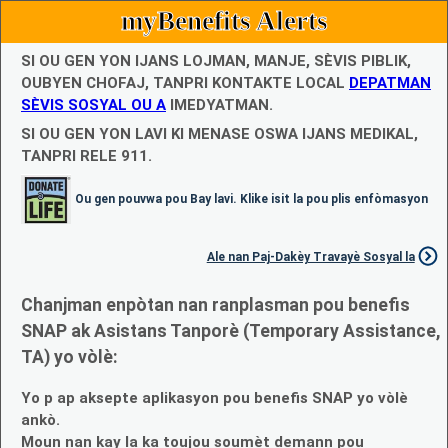
myBenefits Alerts
SI OU GEN YON IJANS LOJMAN, MANJE, SÈVIS PIBLIK,
OUBYEN CHOFAJ, TANPRI KONTAKTE LOCAL
DEPATMAN
SÈVIS SOSYAL OU A
IMEDYATMAN.
SI OU GEN YON LAVI KI MENASE OSWA IJANS MEDIKAL,
TANPRI RELE 911.
Ou gen pouvwa pou Bay lavi. Klike isit la pou plis enfòmasyon
Ale nan Paj-Dakèy Travayè Sosyal la
Chanjman enpòtan nan ranplasman pou benefis
SNAP ak Asistans Tanporè (Temporary Assistance,
TA) yo vòlè:
Yo p ap aksepte aplikasyon pou benefis SNAP yo vòlè
ankò.
Moun nan kay la ka toujou soumèt demann pou