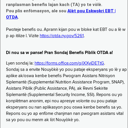
ranplasman benefis lajan kach (TA) yo te vòlè.
Pou plis enfòmasyon, ale sou
Alèt pou Eskwokri EBT |
OTDA
.
Pwoteje benefis ou. Aprann kijan pou w bloke kat EBT ou a lè w
p ap itilize l. Vizite
https://otda.ny.gov/5261
.
Di nou sa w panse! Pran Sondaj Benefis Piblik OTDA a!
Lyen sondaj la:
https://forms.office.com/g/iXXyiDETtG
.
Sondaj sa a envite Nouyòkè yo pou pataje eksperyans yo lè y ap
aplike ak/oswa kenbe benefis Pwogram Asistans Nitrisyon
Siplemantè (Supplemental Nutrition Assistance Program, SNAP),
Asistans Piblik (Public Assistance, PA), ak Revni Sekirite
Siplemantè (Supplemental Security Income, SSI). Repons ou yo
konplètman anonim, epi nou apresye volonte ou pou pataje
eksperyans ou nan aplikasyon pou oswa kenbe benefis sa yo.
Repons ou yo ap enfòme chanjman nan pwogram asistans vital
sa yo pou ou menm ak lòt Nouyòkè yo.