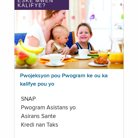
ÈSKE MWEN
KALIFYE?
Pwojeksyon pou Pwogram ke ou ka
kalifye pou yo
SNAP
Pwogram Asistans yo
Asirans Sante
Kredi nan Taks