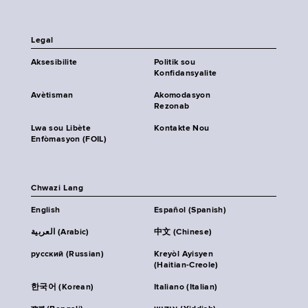
Legal
Aksesibilite
Politik sou
Konfidansyalite
Avètisman
Akomodasyon
Rezonab
Lwa sou Libète
Kontakte Nou
Enfòmasyon (FOIL)
Chwazi Lang
English
Español (Spanish)
العربية (Arabic)
中文 (Chinese)
русский (Russian)
Kreyòl Ayisyen
(Haitian-Creole)
한국어 (Korean)
Italiano (Italian)