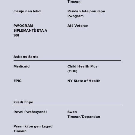
Timoun
manje nan lekol
Pandan lete pou repa
Pwogram
PWOGRAM
Afè Veteran
SIPLEMANTÈ ETA A
SSI
Asirans Sante
Medicaid
Child Health Plus
(CHP)
EPIC
NY State of Health
Kredi Enpo
Revni Pwofesyonèl
Swen
Timoun/Depandan
Paran ki pa gen Lagad
Timoun