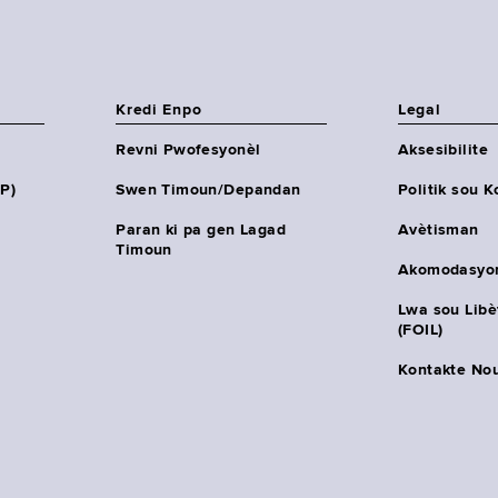
Kredi Enpo
Legal
Revni Pwofesyonèl
Aksesibilite
HP)
Swen Timoun/Depandan
Politik sou K
Paran ki pa gen Lagad
Avètisman
Timoun
Akomodasyo
Lwa sou Lib
(FOIL)
Kontakte No