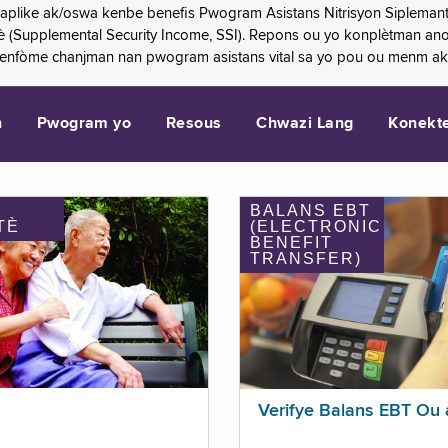
 aplike ak/oswa kenbe benefis Pwogram Asistans Nitrisyon Siplemant
mantè (Supplemental Security Income, SSI). Repons ou yo konplètman a
 enfòme chanjman nan pwogram asistans vital sa yo pou ou menm ak
n
Pwogram yo
Resous
Chwazi Lang
Konekt
BALANS EBT
TÈ
(ELECTRONIC
BENEFIT
TRANSFER)
Verifye Balans EBT Ou 