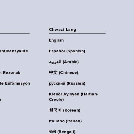
Chwazi Lang
English
onfidansyalite
Español (Spanish)
العربية (Arabic)
n Rezonab
中文 (Chinese)
ète Enfòmasyon
русский (Russian)
Kreyòl Ayisyen (Haitian-
u
Creole)
한국어 (Korean)
Italiano (Italian)
বাংলা (Bengali)