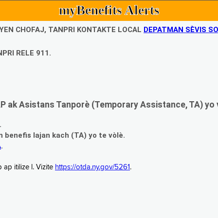
myBenefits Alerts
UBYEN CHOFAJ, TANPRI KONTAKTE LOCAL
DEPATMAN SÈVIS SO
PRI RELE 911.
 ak Asistans Tanporè (Temporary Assistance, TA) yo 
.
enefis lajan kach (TA) yo te vòlè.
A
.
 itilize l. Vizite
https://otda.ny.gov/5261
.