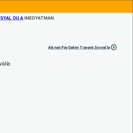
SYAL OU A
IMEDYATMAN.
Ale nan Paj-Dakèy Travayè Sosyal la
vòlè: