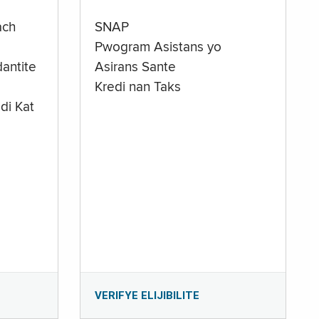
ach
SNAP
Pwogram Asistans yo
antite
Asirans Sante
Kredi nan Taks
di Kat
e
VERIFYE ELIJIBILITE