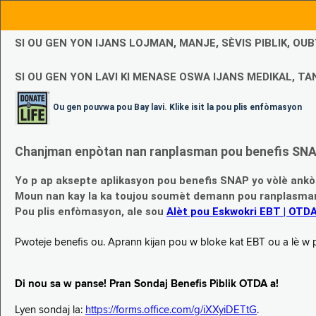
SI OU GEN YON IJANS LOJMAN, MANJE, SÈVIS PIBLIK, O
SI OU GEN YON LAVI KI MENASE OSWA IJANS MEDIKAL, TAN
Ou gen pouvwa pou Bay lavi. Klike isit la pou plis enfòmasyon
Chanjman enpòtan nan ranplasman pou benefis SNAP
Yo p ap aksepte aplikasyon pou benefis SNAP yo vòlè ankò
Moun nan kay la ka toujou soumèt demann pou ranplasman b
Pou plis enfòmasyon, ale sou
Alèt pou Eskwokri EBT | OTD
Pwoteje benefis ou. Aprann kijan pou w bloke kat EBT ou a lè w p ap
Di nou sa w panse! Pran Sondaj Benefis Piblik OTDA a!
Lyen sondaj la:
https://forms.office.com/g/iXXyiDETtG
.