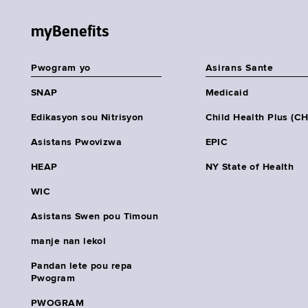
myBenefits
Pwogram yo
Asirans Sante
SNAP
Medicaid
Edikasyon sou Nitrisyon
Child Health Plus (C
Asistans Pwovizwa
EPIC
HEAP
NY State of Health
WIC
Asistans Swen pou Timoun
manje nan lekol
Pandan lete pou repa
Pwogram
PWOGRAM