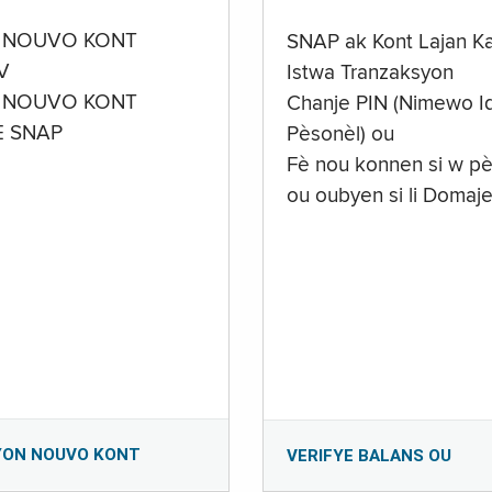
 NOUVO KONT
SNAP ak Kont Lajan K
V
Istwa Tranzaksyon
 NOUVO KONT
Chanje PIN (Nimewo Id
E SNAP
Pèsonèl) ou
Fè nou konnen si w pè
ou oubyen si li Domaj
YON NOUVO KONT
VERIFYE BALANS OU