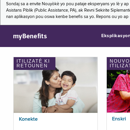
Sondaj sa a envite Nouyòkè yo pou pataje eksperyans yo lè y ap
Asistans Piblik (Public Assistance, PA), ak Revni Sekirite Siple
nan aplikasyon pou oswa kenbe benefis sa yo. Repons ou yo ap
myBenefits
Eksplikasyo
ITILIZATÈ KI
NOUVO
RETOUNEN
ITILIZA
Enskri
Konekte