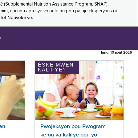
è (Supplemental Nutrition Assistance Program, SNAP),
nonim, epi nou apresye volonte ou pou pataje eksperyans ou
 lòt Nouyòkè yo.
e
lundi 10 août 2026
ÈSKE MWEN
KALIFYE?
an
Pwojeksyon pou Pwogram
ke ou ka kalifye pou yo