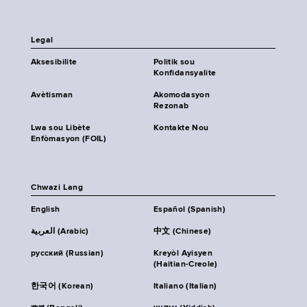
Legal
Aksesibilite
Politik sou
Konfidansyalite
Avètisman
Akomodasyon
Rezonab
Lwa sou Libète
Kontakte Nou
Enfòmasyon (FOIL)
Chwazi Lang
English
Español (Spanish)
العربية (Arabic)
中文 (Chinese)
русский (Russian)
Kreyòl Ayisyen
(Haitian-Creole)
한국어 (Korean)
Italiano (Italian)