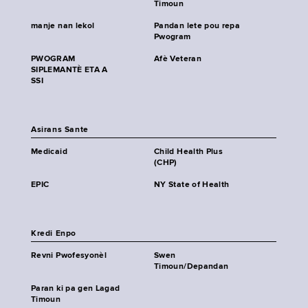
Timoun
manje nan lekol
Pandan lete pou repa
Pwogram
PWOGRAM
Afè Veteran
SIPLEMANTÈ ETA A
SSI
Asirans Sante
Medicaid
Child Health Plus
(CHP)
EPIC
NY State of Health
Kredi Enpo
Revni Pwofesyonèl
Swen
Timoun/Depandan
Paran ki pa gen Lagad
Timoun