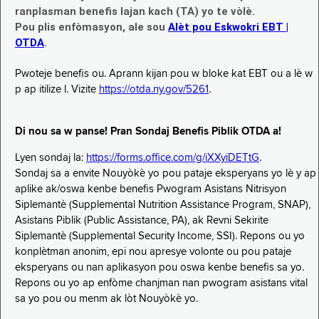
ranplasman benefis lajan kach (TA) yo te vòlè.
Pou plis enfòmasyon, ale sou
Alèt pou Eskwokri EBT |
OTDA
.
Pwoteje benefis ou. Aprann kijan pou w bloke kat EBT ou a lè w
p ap itilize l. Vizite
https://otda.ny.gov/5261
.
Di nou sa w panse! Pran Sondaj Benefis Piblik OTDA a!
Lyen sondaj la:
https://forms.office.com/g/iXXyiDETtG
.
Sondaj sa a envite Nouyòkè yo pou pataje eksperyans yo lè y ap
aplike ak/oswa kenbe benefis Pwogram Asistans Nitrisyon
Siplemantè (Supplemental Nutrition Assistance Program, SNAP),
Asistans Piblik (Public Assistance, PA), ak Revni Sekirite
Siplemantè (Supplemental Security Income, SSI). Repons ou yo
konplètman anonim, epi nou apresye volonte ou pou pataje
eksperyans ou nan aplikasyon pou oswa kenbe benefis sa yo.
Repons ou yo ap enfòme chanjman nan pwogram asistans vital
sa yo pou ou menm ak lòt Nouyòkè yo.