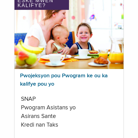
ÈSKE MWEN
KALIFYE?
Pwojeksyon pou Pwogram ke ou ka
kalifye pou yo
SNAP
Pwogram Asistans yo
Asirans Sante
Kredi nan Taks