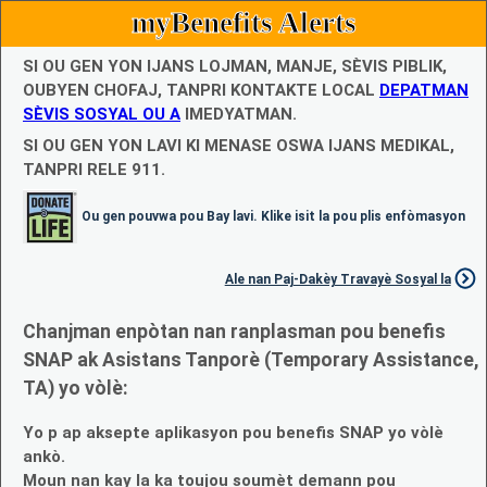
myBenefits Alerts
SI OU GEN YON IJANS LOJMAN, MANJE, SÈVIS PIBLIK,
OUBYEN CHOFAJ, TANPRI KONTAKTE LOCAL
DEPATMAN
SÈVIS SOSYAL OU A
IMEDYATMAN.
SI OU GEN YON LAVI KI MENASE OSWA IJANS MEDIKAL,
TANPRI RELE 911.
Ou gen pouvwa pou Bay lavi. Klike isit la pou plis enfòmasyon
Ale nan Paj-Dakèy Travayè Sosyal la
Chanjman enpòtan nan ranplasman pou benefis
SNAP ak Asistans Tanporè (Temporary Assistance,
TA) yo vòlè:
Yo p ap aksepte aplikasyon pou benefis SNAP yo vòlè
ankò.
Moun nan kay la ka toujou soumèt demann pou