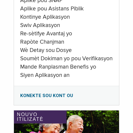
Aplike pou SNAP
Aplike pou Asistans Piblik
Kontinye Aplikasyon
Swiv Aplikasyon
Re-sètifye Avantaj yo
Rapòte Chanjman
Wè Detay sou Dosye
Soumèt Dokiman yo pou Verifikasyon
Mande Ranplasman Benefis yo
Siyen Aplikasyon an
KONEKTE SOU KONT OU
NOUVO
ITILIZATÈ