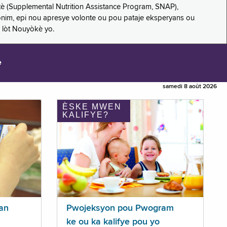
è (Supplemental Nutrition Assistance Program, SNAP),
nonim, epi nou apresye volonte ou pou pataje eksperyans ou
 lòt Nouyòkè yo.
e
samedi 8 août 2026
ÈSKE MWEN
KALIFYE?
an
Pwojeksyon pou Pwogram
ke ou ka kalifye pou yo