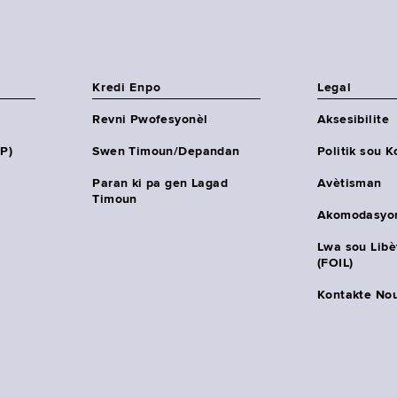
Kredi Enpo
Legal
Revni Pwofesyonèl
Aksesibilite
HP)
Swen Timoun/Depandan
Politik sou K
Paran ki pa gen Lagad
Avètisman
Timoun
Akomodasyo
Lwa sou Lib
(FOIL)
Kontakte No