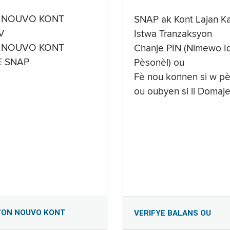
 NOUVO KONT
SNAP ak Kont Lajan K
V
Istwa Tranzaksyon
 NOUVO KONT
Chanje PIN (Nimewo Id
E SNAP
Pèsonèl) ou
Fè nou konnen si w pè
ou oubyen si li Domaj
YON NOUVO KONT
VERIFYE BALANS OU