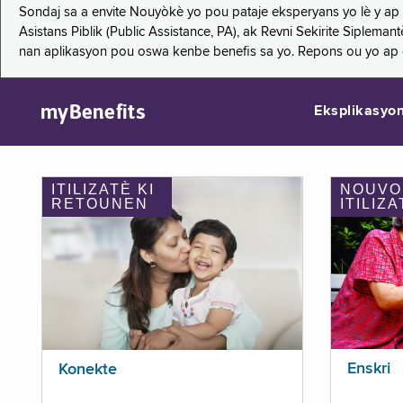
Sondaj sa a envite Nouyòkè yo pou pataje eksperyans yo lè y ap
Asistans Piblik (Public Assistance, PA), ak Revni Sekirite Siple
nan aplikasyon pou oswa kenbe benefis sa yo. Repons ou yo ap
myBenefits
Eksplikasyo
ITILIZATÈ KI
NOUVO
RETOUNEN
ITILIZA
Enskri
Konekte