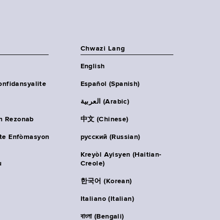
Chwazi Lang
English
onfidansyalite
Español (Spanish)
العربية (Arabic)
n Rezonab
中文 (Chinese)
ète Enfòmasyon
русский (Russian)
Kreyòl Ayisyen (Haitian-
u
Creole)
한국어 (Korean)
Italiano (Italian)
বাংলা (Bengali)