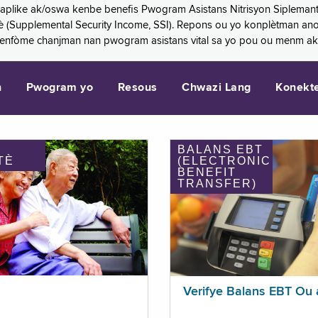
 aplike ak/oswa kenbe benefis Pwogram Asistans Nitrisyon Siplemant
mantè (Supplemental Security Income, SSI). Repons ou yo konplètman a
 enfòme chanjman nan pwogram asistans vital sa yo pou ou menm ak
n
Pwogram yo
Resous
Chwazi Lang
Konekt
BALANS EBT
TÈ
(ELECTRONIC
BENEFIT
TRANSFER)
Verifye Balans EBT Ou 