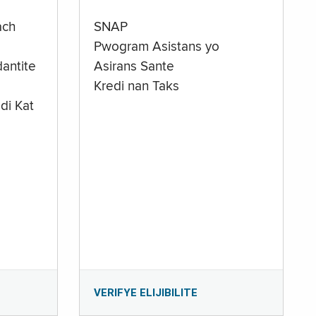
ach
SNAP
Pwogram Asistans yo
antite
Asirans Sante
Kredi nan Taks
di Kat
e
VERIFYE ELIJIBILITE