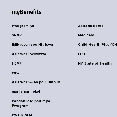
myBenefits
Pwogram yo
Asirans Sante
SNAP
Medicaid
Edikasyon sou Nitrisyon
Child Health Plus (C
Asistans Pwovizwa
EPIC
HEAP
NY State of Health
WIC
Asistans Swen pou Timoun
manje nan lekol
Pandan lete pou repa
Pwogram
PWOGRAM