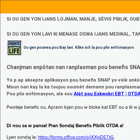
SI OU GEN YON IJANS LOJMAN, MANJE, SÈVIS PIBLIK, O
SI OU GEN YON LAVI KI MENASE OSWA IJANS MEDIKAL, TAN
Ou gen pouvwa pou Bay lavi. Klike isit la pou plis enfòmasyon
Chanjman enpòtan nan ranplasman pou benefis SNAP
Yo p ap aksepte aplikasyon pou benefis SNAP yo vòlè ankò
Moun nan kay la ka toujou soumèt demann pou ranplasman b
Pou plis enfòmasyon, ale sou
Alèt pou Eskwokri EBT | OTD
Pwoteje benefis ou. Aprann kijan pou w bloke kat EBT ou a lè w p ap
Di nou sa w panse! Pran Sondaj Benefis Piblik OTDA a!
Lyen sondaj la:
https://forms.office.com/g/iXXyiDETtG
.