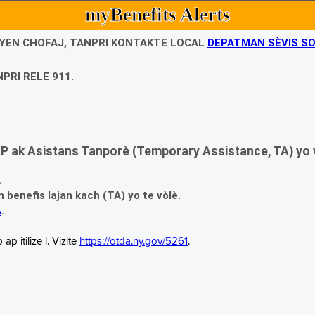
myBenefits Alerts
UBYEN CHOFAJ, TANPRI KONTAKTE LOCAL
DEPATMAN SÈVIS SO
PRI RELE 911.
 ak Asistans Tanporè (Temporary Assistance, TA) yo 
.
enefis lajan kach (TA) yo te vòlè.
A
.
 itilize l. Vizite
https://otda.ny.gov/5261
.