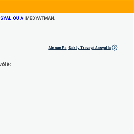
SYAL OU A
IMEDYATMAN.
Ale nan Paj-Dakèy Travayè Sosyal la
vòlè: