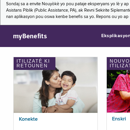
Sondaj sa a envite Nouyòkè yo pou pataje eksperyans yo lè y ap
Asistans Piblik (Public Assistance, PA), ak Revni Sekirite Siple
nan aplikasyon pou oswa kenbe benefis sa yo. Repons ou yo ap
myBenefits
Eksplikasyo
ITILIZATÈ KI
NOUVO
RETOUNEN
ITILIZA
Enskri
Konekte