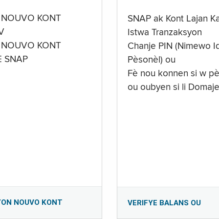
 NOUVO KONT
SNAP ak Kont Lajan K
V
Istwa Tranzaksyon
 NOUVO KONT
Chanje PIN (Nimewo Id
E SNAP
Pèsonèl) ou
Fè nou konnen si w pè
ou oubyen si li Domaj
YON NOUVO KONT
VERIFYE BALANS OU