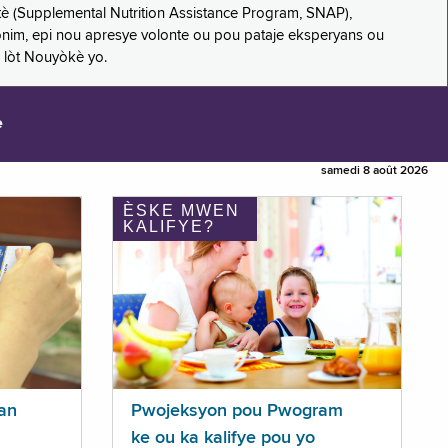
è (Supplemental Nutrition Assistance Program, SNAP),
nonim, epi nou apresye volonte ou pou pataje eksperyans ou
 lòt Nouyòkè yo.
e
samedi 8 août 2026
ÈSKE MWEN
KALIFYE?
an
Pwojeksyon pou Pwogram
ke ou ka kalifye pou yo