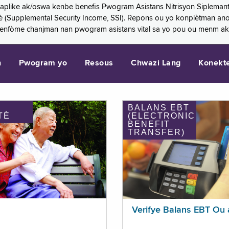
 aplike ak/oswa kenbe benefis Pwogram Asistans Nitrisyon Siplemant
mantè (Supplemental Security Income, SSI). Repons ou yo konplètman a
 enfòme chanjman nan pwogram asistans vital sa yo pou ou menm ak
n
Pwogram yo
Resous
Chwazi Lang
Konekt
BALANS EBT
TÈ
(ELECTRONIC
BENEFIT
TRANSFER)
Verifye Balans EBT Ou 