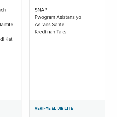
ach
SNAP
Pwogram Asistans yo
antite
Asirans Sante
Kredi nan Taks
di Kat
e
VERIFYE ELIJIBILITE