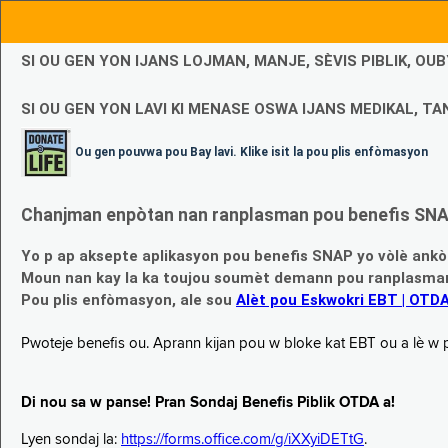
SI OU GEN YON IJANS LOJMAN, MANJE, SÈVIS PIBLIK, O
SI OU GEN YON LAVI KI MENASE OSWA IJANS MEDIKAL, TAN
Ou gen pouvwa pou Bay lavi. Klike isit la pou plis enfòmasyon
Chanjman enpòtan nan ranplasman pou benefis SNAP
Yo p ap aksepte aplikasyon pou benefis SNAP yo vòlè ankò
Moun nan kay la ka toujou soumèt demann pou ranplasman b
Pou plis enfòmasyon, ale sou
Alèt pou Eskwokri EBT | OTD
Pwoteje benefis ou. Aprann kijan pou w bloke kat EBT ou a lè w p ap
Di nou sa w panse! Pran Sondaj Benefis Piblik OTDA a!
Lyen sondaj la:
https://forms.office.com/g/iXXyiDETtG
.