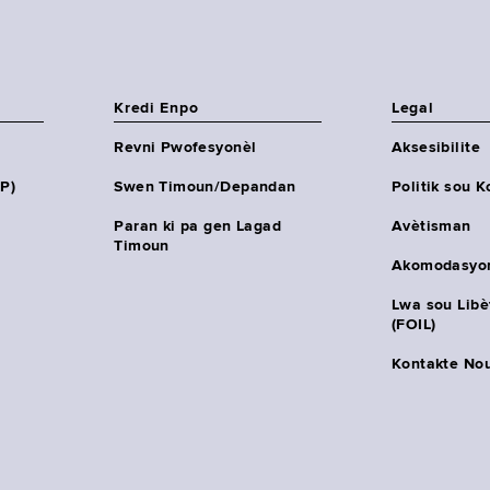
Kredi Enpo
Legal
Revni Pwofesyonèl
Aksesibilite
HP)
Swen Timoun/Depandan
Politik sou K
Paran ki pa gen Lagad
Avètisman
Timoun
Akomodasyo
Lwa sou Lib
(FOIL)
Kontakte No