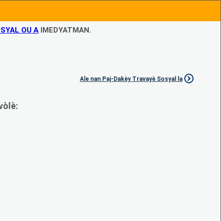
SYAL OU A
IMEDYATMAN.
Ale nan Paj-Dakèy Travayè Sosyal la
vòlè: