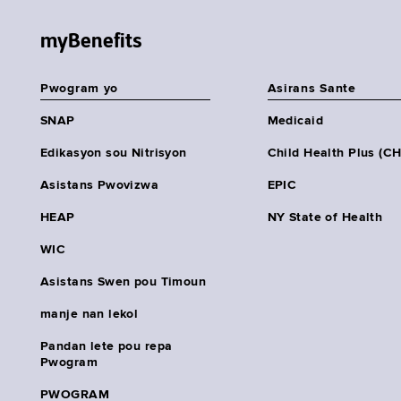
myBenefits
Pwogram yo
Asirans Sante
SNAP
Medicaid
Edikasyon sou Nitrisyon
Child Health Plus (C
Asistans Pwovizwa
EPIC
HEAP
NY State of Health
WIC
Asistans Swen pou Timoun
manje nan lekol
Pandan lete pou repa
Pwogram
PWOGRAM