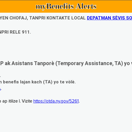
myBenefits Alerts
UBYEN CHOFAJ, TANPRI KONTAKTE LOCAL
DEPATMAN SÈVIS SO
PRI RELE 911.
 ak Asistans Tanporè (Temporary Assistance, TA) yo 
.
enefis lajan kach (TA) yo te vòlè.
A
.
 itilize l. Vizite
https://otda.ny.gov/5261
.