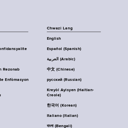
Chwazi Lang
English
onfidansyalite
Español (Spanish)
العربية (Arabic)
n Rezonab
中文 (Chinese)
ète Enfòmasyon
русский (Russian)
Kreyòl Ayisyen (Haitian-
u
Creole)
한국어 (Korean)
Italiano (Italian)
বাংলা (Bengali)