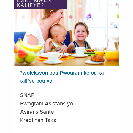
ÈSKE MWEN
KALIFYE?
Pwojeksyon pou Pwogram ke ou ka
kalifye pou yo
SNAP
Pwogram Asistans yo
Asirans Sante
Kredi nan Taks