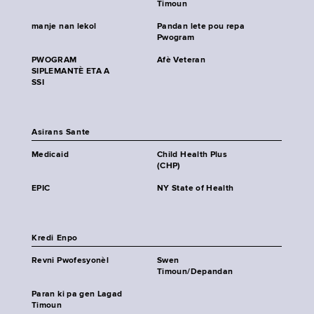
Timoun
manje nan lekol
Pandan lete pou repa
Pwogram
PWOGRAM
Afè Veteran
SIPLEMANTÈ ETA A
SSI
Asirans Sante
Medicaid
Child Health Plus
(CHP)
EPIC
NY State of Health
Kredi Enpo
Revni Pwofesyonèl
Swen
Timoun/Depandan
Paran ki pa gen Lagad
Timoun