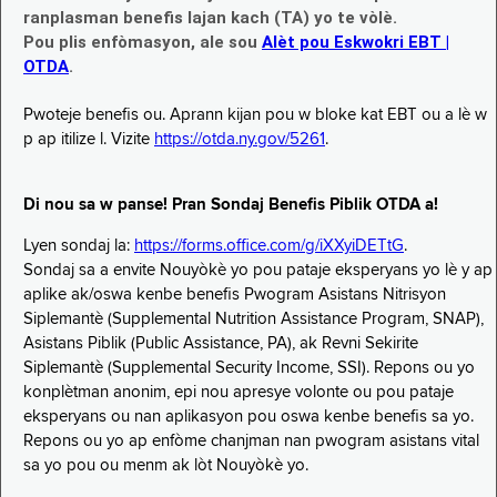
ranplasman benefis lajan kach (TA) yo te vòlè.
Pou plis enfòmasyon, ale sou
Alèt pou Eskwokri EBT |
OTDA
.
Pwoteje benefis ou. Aprann kijan pou w bloke kat EBT ou a lè w
p ap itilize l. Vizite
https://otda.ny.gov/5261
.
Di nou sa w panse! Pran Sondaj Benefis Piblik OTDA a!
Lyen sondaj la:
https://forms.office.com/g/iXXyiDETtG
.
Sondaj sa a envite Nouyòkè yo pou pataje eksperyans yo lè y ap
aplike ak/oswa kenbe benefis Pwogram Asistans Nitrisyon
Siplemantè (Supplemental Nutrition Assistance Program, SNAP),
Asistans Piblik (Public Assistance, PA), ak Revni Sekirite
Siplemantè (Supplemental Security Income, SSI). Repons ou yo
konplètman anonim, epi nou apresye volonte ou pou pataje
eksperyans ou nan aplikasyon pou oswa kenbe benefis sa yo.
Repons ou yo ap enfòme chanjman nan pwogram asistans vital
sa yo pou ou menm ak lòt Nouyòkè yo.