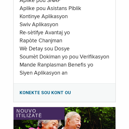
Aplike pou SNAP
Aplike pou Asistans Piblik
Kontinye Aplikasyon
Swiv Aplikasyon
Re-sètifye Avantaj yo
Rapòte Chanjman
Wè Detay sou Dosye
Soumèt Dokiman yo pou Verifikasyon
Mande Ranplasman Benefis yo
Siyen Aplikasyon an
KONEKTE SOU KONT OU
NOUVO
ITILIZATÈ