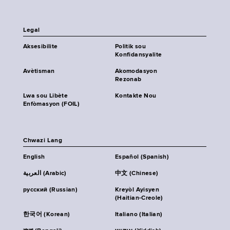
Legal
Aksesibilite
Politik sou
Konfidansyalite
Avètisman
Akomodasyon
Rezonab
Lwa sou Libète
Kontakte Nou
Enfòmasyon (FOIL)
Chwazi Lang
English
Español (Spanish)
العربية (Arabic)
中文 (Chinese)
русский (Russian)
Kreyòl Ayisyen
(Haitian-Creole)
한국어 (Korean)
Italiano (Italian)