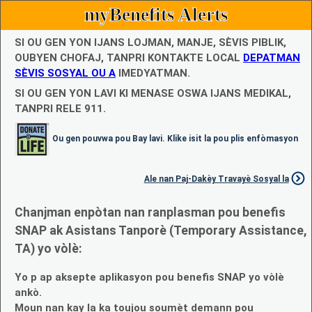
myBenefits Alerts
SI OU GEN YON IJANS LOJMAN, MANJE, SÈVIS PIBLIK,
OUBYEN CHOFAJ, TANPRI KONTAKTE LOCAL
DEPATMAN
SÈVIS SOSYAL OU A
IMEDYATMAN.
SI OU GEN YON LAVI KI MENASE OSWA IJANS MEDIKAL,
TANPRI RELE 911.
Ou gen pouvwa pou Bay lavi. Klike isit la pou plis enfòmasyon
Ale nan Paj-Dakèy Travayè Sosyal la
Chanjman enpòtan nan ranplasman pou benefis
SNAP ak Asistans Tanporè (Temporary Assistance,
TA) yo vòlè:
Yo p ap aksepte aplikasyon pou benefis SNAP yo vòlè
ankò.
Moun nan kay la ka toujou soumèt demann pou