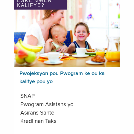
ÈSKE MWEN
KALIFYE?
Pwojeksyon pou Pwogram ke ou ka
kalifye pou yo
SNAP
Pwogram Asistans yo
Asirans Sante
Kredi nan Taks