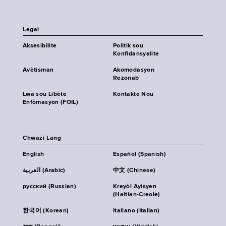
Legal
Aksesibilite
Politik sou
Konfidansyalite
Avètisman
Akomodasyon
Rezonab
Lwa sou Libète
Kontakte Nou
Enfòmasyon (FOIL)
Chwazi Lang
English
Español (Spanish)
العربية (Arabic)
中文 (Chinese)
русский (Russian)
Kreyòl Ayisyen
(Haitian-Creole)
한국어 (Korean)
Italiano (Italian)