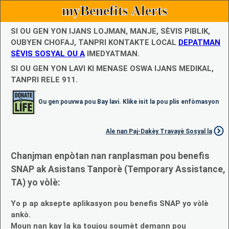
myBenefits Alerts
SI OU GEN YON IJANS LOJMAN, MANJE, SÈVIS PIBLIK,
OUBYEN CHOFAJ, TANPRI KONTAKTE LOCAL
DEPATMAN
SÈVIS SOSYAL OU A
IMEDYATMAN.
SI OU GEN YON LAVI KI MENASE OSWA IJANS MEDIKAL,
TANPRI RELE 911.
Ou gen pouvwa pou Bay lavi. Klike isit la pou plis enfòmasyon
Ale nan Paj-Dakèy Travayè Sosyal la
Chanjman enpòtan nan ranplasman pou benefis
SNAP ak Asistans Tanporè (Temporary Assistance,
TA) yo vòlè:
Yo p ap aksepte aplikasyon pou benefis SNAP yo vòlè
ankò.
Moun nan kay la ka toujou soumèt demann pou