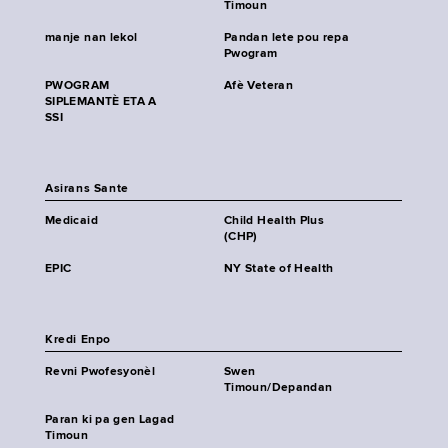
Timoun
manje nan lekol
Pandan lete pou repa
Pwogram
PWOGRAM
Afè Veteran
SIPLEMANTÈ ETA A
SSI
Asirans Sante
Medicaid
Child Health Plus
(CHP)
EPIC
NY State of Health
Kredi Enpo
Revni Pwofesyonèl
Swen
Timoun/Depandan
Paran ki pa gen Lagad
Timoun