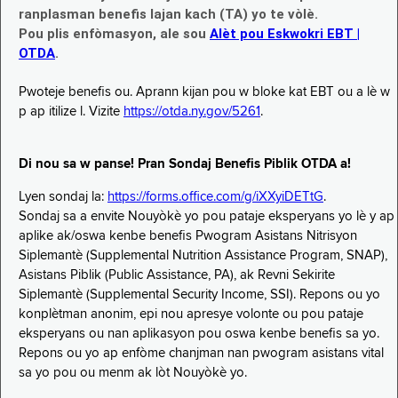
ranplasman benefis lajan kach (TA) yo te vòlè.
Pou plis enfòmasyon, ale sou
Alèt pou Eskwokri EBT |
OTDA
.
Pwoteje benefis ou. Aprann kijan pou w bloke kat EBT ou a lè w
p ap itilize l. Vizite
https://otda.ny.gov/5261
.
Di nou sa w panse! Pran Sondaj Benefis Piblik OTDA a!
Lyen sondaj la:
https://forms.office.com/g/iXXyiDETtG
.
Sondaj sa a envite Nouyòkè yo pou pataje eksperyans yo lè y ap
aplike ak/oswa kenbe benefis Pwogram Asistans Nitrisyon
Siplemantè (Supplemental Nutrition Assistance Program, SNAP),
Asistans Piblik (Public Assistance, PA), ak Revni Sekirite
Siplemantè (Supplemental Security Income, SSI). Repons ou yo
konplètman anonim, epi nou apresye volonte ou pou pataje
eksperyans ou nan aplikasyon pou oswa kenbe benefis sa yo.
Repons ou yo ap enfòme chanjman nan pwogram asistans vital
sa yo pou ou menm ak lòt Nouyòkè yo.