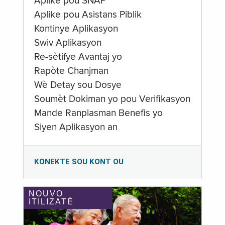
Aplike pou SNAP
Aplike pou Asistans Piblik
Kontinye Aplikasyon
Swiv Aplikasyon
Re-sètifye Avantaj yo
Rapòte Chanjman
Wè Detay sou Dosye
Soumèt Dokiman yo pou Verifikasyon
Mande Ranplasman Benefis yo
Siyen Aplikasyon an
KONEKTE SOU KONT OU
NOUVO
ITILIZATÈ