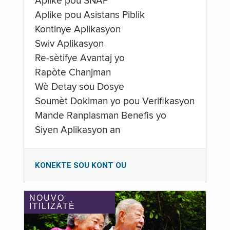
Aplike pou SNAP
Aplike pou Asistans Piblik
Kontinye Aplikasyon
Swiv Aplikasyon
Re-sètifye Avantaj yo
Rapòte Chanjman
Wè Detay sou Dosye
Soumèt Dokiman yo pou Verifikasyon
Mande Ranplasman Benefis yo
Siyen Aplikasyon an
KONEKTE SOU KONT OU
NOUVO
ITILIZATÈ