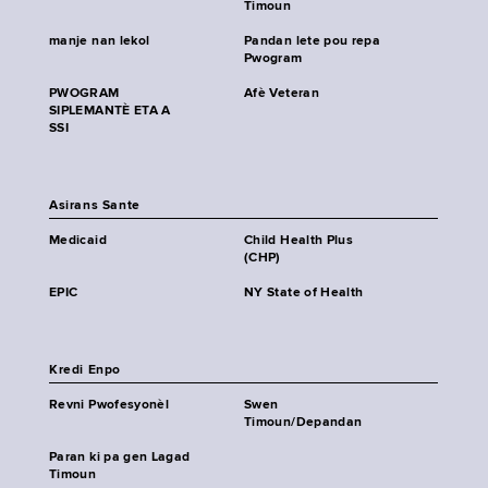
Timoun
manje nan lekol
Pandan lete pou repa
Pwogram
PWOGRAM
Afè Veteran
SIPLEMANTÈ ETA A
SSI
Asirans Sante
Medicaid
Child Health Plus
(CHP)
EPIC
NY State of Health
Kredi Enpo
Revni Pwofesyonèl
Swen
Timoun/Depandan
Paran ki pa gen Lagad
Timoun