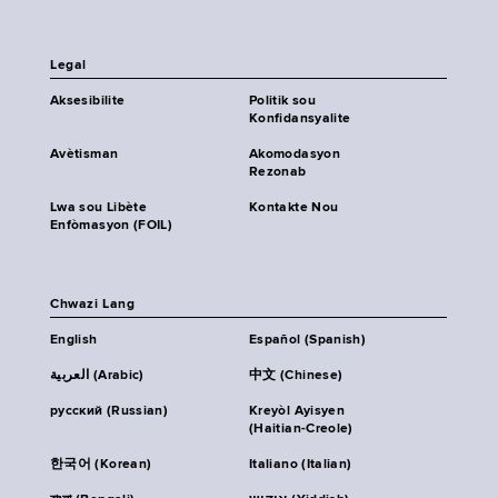
Legal
Aksesibilite
Politik sou
Konfidansyalite
Avètisman
Akomodasyon
Rezonab
Lwa sou Libète
Kontakte Nou
Enfòmasyon (FOIL)
Chwazi Lang
English
Español (Spanish)
العربية (Arabic)
中文 (Chinese)
русский (Russian)
Kreyòl Ayisyen
(Haitian-Creole)
한국어 (Korean)
Italiano (Italian)