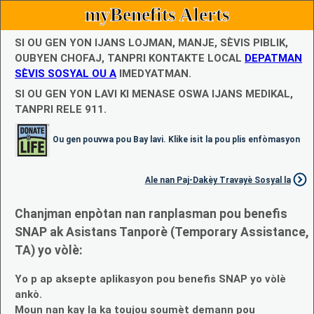
myBenefits Alerts
SI OU GEN YON IJANS LOJMAN, MANJE, SÈVIS PIBLIK,
OUBYEN CHOFAJ, TANPRI KONTAKTE LOCAL
DEPATMAN
SÈVIS SOSYAL OU A
IMEDYATMAN.
SI OU GEN YON LAVI KI MENASE OSWA IJANS MEDIKAL,
TANPRI RELE 911.
Ou gen pouvwa pou Bay lavi. Klike isit la pou plis enfòmasyon
Ale nan Paj-Dakèy Travayè Sosyal la
Chanjman enpòtan nan ranplasman pou benefis
SNAP ak Asistans Tanporè (Temporary Assistance,
TA) yo vòlè:
Yo p ap aksepte aplikasyon pou benefis SNAP yo vòlè
ankò.
Moun nan kay la ka toujou soumèt demann pou