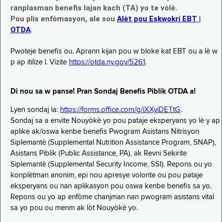
ranplasman benefis lajan kach (TA) yo te vòlè.
Pou plis enfòmasyon, ale sou
Alèt pou Eskwokri EBT |
OTDA
.
Pwoteje benefis ou. Aprann kijan pou w bloke kat EBT ou a lè w
p ap itilize l. Vizite
https://otda.ny.gov/5261
.
Di nou sa w panse! Pran Sondaj Benefis Piblik OTDA a!
Lyen sondaj la:
https://forms.office.com/g/iXXyiDETtG
.
Sondaj sa a envite Nouyòkè yo pou pataje eksperyans yo lè y ap
aplike ak/oswa kenbe benefis Pwogram Asistans Nitrisyon
Siplemantè (Supplemental Nutrition Assistance Program, SNAP),
Asistans Piblik (Public Assistance, PA), ak Revni Sekirite
Siplemantè (Supplemental Security Income, SSI). Repons ou yo
konplètman anonim, epi nou apresye volonte ou pou pataje
eksperyans ou nan aplikasyon pou oswa kenbe benefis sa yo.
Repons ou yo ap enfòme chanjman nan pwogram asistans vital
sa yo pou ou menm ak lòt Nouyòkè yo.