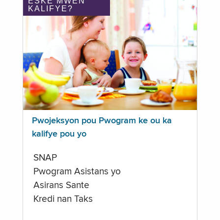
ÈSKE MWEN
KALIFYE?
Pwojeksyon pou Pwogram ke ou ka
kalifye pou yo
SNAP
Pwogram Asistans yo
Asirans Sante
Kredi nan Taks