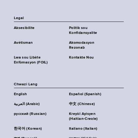
Legal
Aksesibilite
Politik sou
Konfidansyalite
Avètisman
Akomodasyon
Rezonab
Lwa sou Libète
Kontakte Nou
Enfòmasyon (FOIL)
Chwazi Lang
English
Español (Spanish)
العربية (Arabic)
中文 (Chinese)
русский (Russian)
Kreyòl Ayisyen
(Haitian-Creole)
한국어 (Korean)
Italiano (Italian)