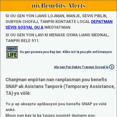
myBenefits Alerts
SI OU GEN YON IJANS LOJMAN, MANJE, SÈVIS PIBLIK,
OUBYEN CHOFAJ, TANPRI KONTAKTE LOCAL
DEPATMAN
SÈVIS SOSYAL OU A
IMEDYATMAN.
SI OU GEN YON LAVI KI MENASE OSWA IJANS MEDIKAL,
TANPRI RELE 911.
Ou gen pouvwa pou Bay lavi. Klike isit la pou plis enfòmasyon
Ale nan Paj-Dakèy Travayè Sosyal la
Chanjman enpòtan nan ranplasman pou benefis
SNAP ak Asistans Tanporè (Temporary Assistance,
TA) yo vòlè:
Yo p ap aksepte aplikasyon pou benefis SNAP yo vòlè
ankò.
Moun nan kay la ka toujou soumèt demann pou