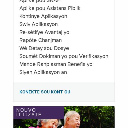
Aplike pou SNAP
Aplike pou Asistans Piblik
Kontinye Aplikasyon
Swiv Aplikasyon
Re-sètifye Avantaj yo
Rapòte Chanjman
Wè Detay sou Dosye
Soumèt Dokiman yo pou Verifikasyon
Mande Ranplasman Benefis yo
Siyen Aplikasyon an
KONEKTE SOU KONT OU
NOUVO
ITILIZATÈ