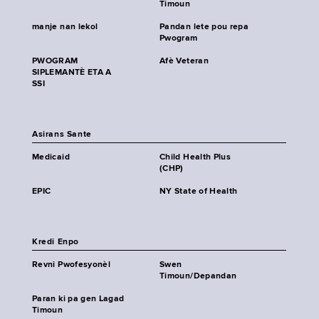
Timoun
manje nan lekol
Pandan lete pou repa
Pwogram
PWOGRAM
Afè Veteran
SIPLEMANTÈ ETA A
SSI
Asirans Sante
Medicaid
Child Health Plus
(CHP)
EPIC
NY State of Health
Kredi Enpo
Revni Pwofesyonèl
Swen
Timoun/Depandan
Paran ki pa gen Lagad
Timoun