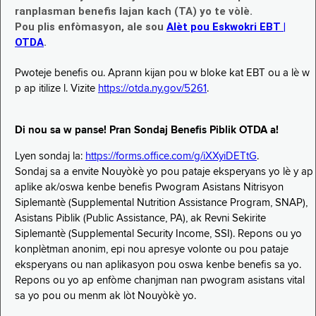
ranplasman benefis lajan kach (TA) yo te vòlè.
Pou plis enfòmasyon, ale sou
Alèt pou Eskwokri EBT |
OTDA
.
Pwoteje benefis ou. Aprann kijan pou w bloke kat EBT ou a lè w
p ap itilize l. Vizite
https://otda.ny.gov/5261
.
Di nou sa w panse! Pran Sondaj Benefis Piblik OTDA a!
Lyen sondaj la:
https://forms.office.com/g/iXXyiDETtG
.
Sondaj sa a envite Nouyòkè yo pou pataje eksperyans yo lè y ap
aplike ak/oswa kenbe benefis Pwogram Asistans Nitrisyon
Siplemantè (Supplemental Nutrition Assistance Program, SNAP),
Asistans Piblik (Public Assistance, PA), ak Revni Sekirite
Siplemantè (Supplemental Security Income, SSI). Repons ou yo
konplètman anonim, epi nou apresye volonte ou pou pataje
eksperyans ou nan aplikasyon pou oswa kenbe benefis sa yo.
Repons ou yo ap enfòme chanjman nan pwogram asistans vital
sa yo pou ou menm ak lòt Nouyòkè yo.