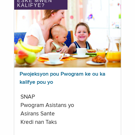
ÈSKE MWEN
KALIFYE?
Pwojeksyon pou Pwogram ke ou ka
kalifye pou yo
SNAP
Pwogram Asistans yo
Asirans Sante
Kredi nan Taks