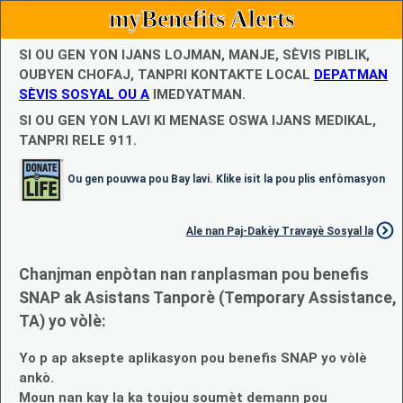
myBenefits Alerts
SI OU GEN YON IJANS LOJMAN, MANJE, SÈVIS PIBLIK,
OUBYEN CHOFAJ, TANPRI KONTAKTE LOCAL
DEPATMAN
SÈVIS SOSYAL OU A
IMEDYATMAN.
SI OU GEN YON LAVI KI MENASE OSWA IJANS MEDIKAL,
TANPRI RELE 911.
Ou gen pouvwa pou Bay lavi. Klike isit la pou plis enfòmasyon
Ale nan Paj-Dakèy Travayè Sosyal la
Chanjman enpòtan nan ranplasman pou benefis
SNAP ak Asistans Tanporè (Temporary Assistance,
TA) yo vòlè:
Yo p ap aksepte aplikasyon pou benefis SNAP yo vòlè
ankò.
Moun nan kay la ka toujou soumèt demann pou