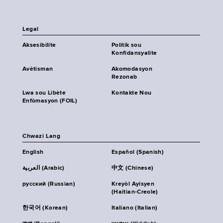
Legal
Aksesibilite
Politik sou
Konfidansyalite
Avètisman
Akomodasyon
Rezonab
Lwa sou Libète
Kontakte Nou
Enfòmasyon (FOIL)
Chwazi Lang
English
Español (Spanish)
العربية (Arabic)
中文 (Chinese)
русский (Russian)
Kreyòl Ayisyen
(Haitian-Creole)
한국어 (Korean)
Italiano (Italian)