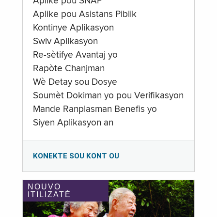
Aplike pou SNAP
Aplike pou Asistans Piblik
Kontinye Aplikasyon
Swiv Aplikasyon
Re-sètifye Avantaj yo
Rapòte Chanjman
Wè Detay sou Dosye
Soumèt Dokiman yo pou Verifikasyon
Mande Ranplasman Benefis yo
Siyen Aplikasyon an
KONEKTE SOU KONT OU
NOUVO
ITILIZATÈ