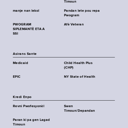
Timoun
manje nan lekol
Pandan lete pou repa
Pwogram
PWOGRAM
Afè Veteran
SIPLEMANTÈ ETA A
SSI
Asirans Sante
Medicaid
Child Health Plus
(CHP)
EPIC
NY State of Health
Kredi Enpo
Revni Pwofesyonèl
Swen
Timoun/Depandan
Paran ki pa gen Lagad
Timoun