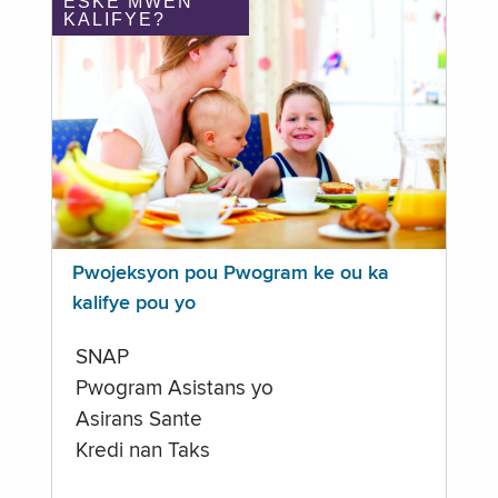
ÈSKE MWEN
KALIFYE?
Pwojeksyon pou Pwogram ke ou ka
kalifye pou yo
SNAP
Pwogram Asistans yo
Asirans Sante
Kredi nan Taks