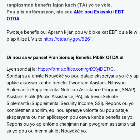
ranplasman benefis lajan kach (TA) yo te vòlè.
Pou plis enfòmasyon, ale sou
Alèt pou Eskwokri EBT |
OTDA
.
Pwoteje benefis ou. Aprann kijan pou w bloke kat EBT ou a lè w
p ap itilize l. Vizite
https://otda.ny.gov/5261
.
Di nou sa w panse! Pran Sondaj Benefis Piblik OTDA a!
Lyen sondaj la:
https://forms.office.com/g/iXXyiDETtG
.
Sondaj sa a envite Nouyòkè yo pou pataje eksperyans yo lè y ap
aplike ak/oswa kenbe benefis Pwogram Asistans Nitrisyon
Siplemantè (Supplemental Nutrition Assistance Program, SNAP),
Asistans Piblik (Public Assistance, PA), ak Revni Sekirite
Siplemantè (Supplemental Security Income, SSI). Repons ou yo
konplètman anonim, epi nou apresye volonte ou pou pataje
eksperyans ou nan aplikasyon pou oswa kenbe benefis sa yo.
Repons ou yo ap enfòme chanjman nan pwogram asistans vital
sa yo pou ou menm ak lòt Nouyòkè yo.