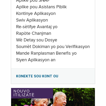
Aplike pou SNAP
Aplike pou Asistans Piblik
Kontinye Aplikasyon
Swiv Aplikasyon
Re-sètifye Avantaj yo
Rapòte Chanjman
Wè Detay sou Dosye
Soumèt Dokiman yo pou Verifikasyon
Mande Ranplasman Benefis yo
Siyen Aplikasyon an
KONEKTE SOU KONT OU
NOUVO
ITILIZATÈ