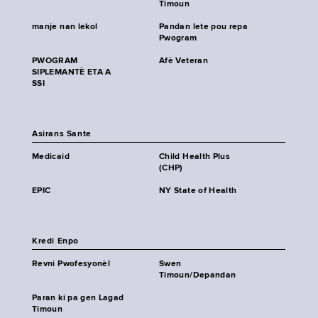
Timoun
manje nan lekol
Pandan lete pou repa
Pwogram
PWOGRAM
Afè Veteran
SIPLEMANTÈ ETA A
SSI
Asirans Sante
Medicaid
Child Health Plus
(CHP)
EPIC
NY State of Health
Kredi Enpo
Revni Pwofesyonèl
Swen
Timoun/Depandan
Paran ki pa gen Lagad
Timoun