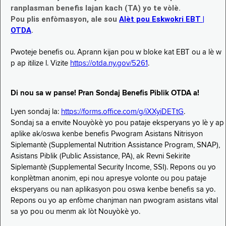
ranplasman benefis lajan kach (TA) yo te vòlè.
Pou plis enfòmasyon, ale sou
Alèt pou Eskwokri EBT |
OTDA
.
Pwoteje benefis ou. Aprann kijan pou w bloke kat EBT ou a lè w
p ap itilize l. Vizite
https://otda.ny.gov/5261
.
Di nou sa w panse! Pran Sondaj Benefis Piblik OTDA a!
Lyen sondaj la:
https://forms.office.com/g/iXXyiDETtG
.
Sondaj sa a envite Nouyòkè yo pou pataje eksperyans yo lè y ap
aplike ak/oswa kenbe benefis Pwogram Asistans Nitrisyon
Siplemantè (Supplemental Nutrition Assistance Program, SNAP),
Asistans Piblik (Public Assistance, PA), ak Revni Sekirite
Siplemantè (Supplemental Security Income, SSI). Repons ou yo
konplètman anonim, epi nou apresye volonte ou pou pataje
eksperyans ou nan aplikasyon pou oswa kenbe benefis sa yo.
Repons ou yo ap enfòme chanjman nan pwogram asistans vital
sa yo pou ou menm ak lòt Nouyòkè yo.