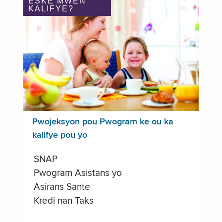
ÈSKE MWEN
KALIFYE?
Pwojeksyon pou Pwogram ke ou ka
kalifye pou yo
SNAP
Pwogram Asistans yo
Asirans Sante
Kredi nan Taks