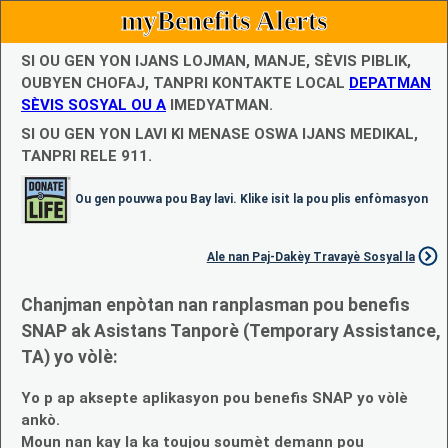
myBenefits Alerts
SI OU GEN YON IJANS LOJMAN, MANJE, SÈVIS PIBLIK,
OUBYEN CHOFAJ, TANPRI KONTAKTE LOCAL
DEPATMAN
SÈVIS SOSYAL OU A
IMEDYATMAN.
SI OU GEN YON LAVI KI MENASE OSWA IJANS MEDIKAL,
TANPRI RELE 911.
Ou gen pouvwa pou Bay lavi. Klike isit la pou plis enfòmasyon
Ale nan Paj-Dakèy Travayè Sosyal la
Chanjman enpòtan nan ranplasman pou benefis
SNAP ak Asistans Tanporè (Temporary Assistance,
TA) yo vòlè:
Yo p ap aksepte aplikasyon pou benefis SNAP yo vòlè
ankò.
Moun nan kay la ka toujou soumèt demann pou