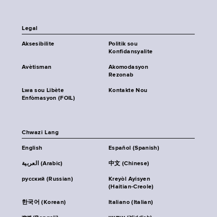
Legal
Aksesibilite
Politik sou
Konfidansyalite
Avètisman
Akomodasyon
Rezonab
Lwa sou Libète
Kontakte Nou
Enfòmasyon (FOIL)
Chwazi Lang
English
Español (Spanish)
العربية (Arabic)
中文 (Chinese)
русский (Russian)
Kreyòl Ayisyen
(Haitian-Creole)
한국어 (Korean)
Italiano (Italian)