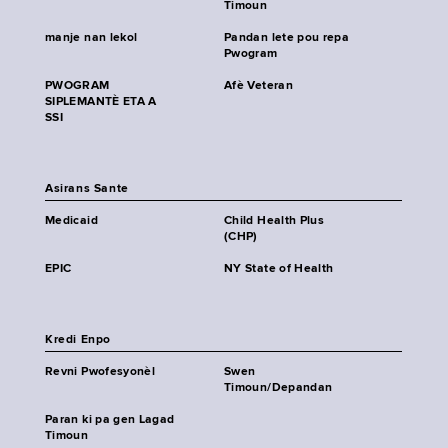
Timoun
manje nan lekol
Pandan lete pou repa
Pwogram
PWOGRAM
Afè Veteran
SIPLEMANTÈ ETA A
SSI
Asirans Sante
Medicaid
Child Health Plus
(CHP)
EPIC
NY State of Health
Kredi Enpo
Revni Pwofesyonèl
Swen
Timoun/Depandan
Paran ki pa gen Lagad
Timoun