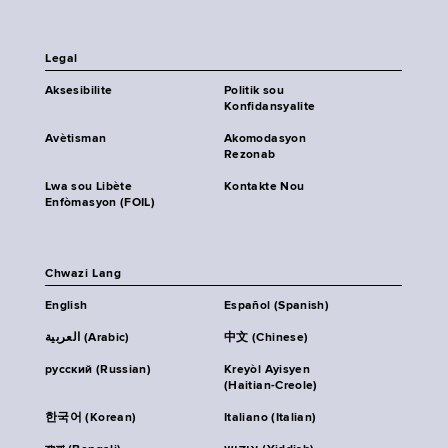
Legal
Aksesibilite
Politik sou
Konfidansyalite
Avètisman
Akomodasyon
Rezonab
Lwa sou Libète
Kontakte Nou
Enfòmasyon (FOIL)
Chwazi Lang
English
Español (Spanish)
العربية (Arabic)
中文 (Chinese)
русский (Russian)
Kreyòl Ayisyen
(Haitian-Creole)
한국어 (Korean)
Italiano (Italian)