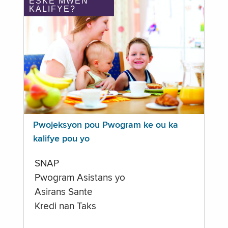
ÈSKE MWEN
KALIFYE?
Pwojeksyon pou Pwogram ke ou ka
kalifye pou yo
SNAP
Pwogram Asistans yo
Asirans Sante
Kredi nan Taks