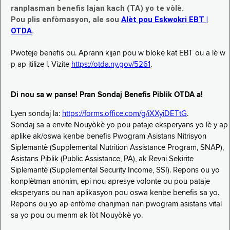
ranplasman benefis lajan kach (TA) yo te vòlè.
Pou plis enfòmasyon, ale sou
Alèt pou Eskwokri EBT |
OTDA
.
Pwoteje benefis ou. Aprann kijan pou w bloke kat EBT ou a lè w
p ap itilize l. Vizite
https://otda.ny.gov/5261
.
Di nou sa w panse! Pran Sondaj Benefis Piblik OTDA a!
Lyen sondaj la:
https://forms.office.com/g/iXXyiDETtG
.
Sondaj sa a envite Nouyòkè yo pou pataje eksperyans yo lè y ap
aplike ak/oswa kenbe benefis Pwogram Asistans Nitrisyon
Siplemantè (Supplemental Nutrition Assistance Program, SNAP),
Asistans Piblik (Public Assistance, PA), ak Revni Sekirite
Siplemantè (Supplemental Security Income, SSI). Repons ou yo
konplètman anonim, epi nou apresye volonte ou pou pataje
eksperyans ou nan aplikasyon pou oswa kenbe benefis sa yo.
Repons ou yo ap enfòme chanjman nan pwogram asistans vital
sa yo pou ou menm ak lòt Nouyòkè yo.