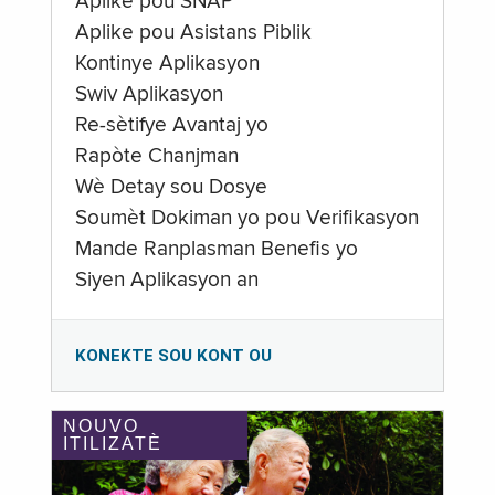
Aplike pou SNAP
Aplike pou Asistans Piblik
Kontinye Aplikasyon
Swiv Aplikasyon
Re-sètifye Avantaj yo
Rapòte Chanjman
Wè Detay sou Dosye
Soumèt Dokiman yo pou Verifikasyon
Mande Ranplasman Benefis yo
Siyen Aplikasyon an
KONEKTE SOU KONT OU
NOUVO
ITILIZATÈ