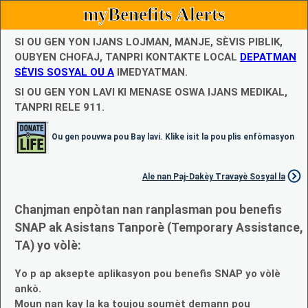
myBenefits Alerts
SI OU GEN YON IJANS LOJMAN, MANJE, SÈVIS PIBLIK,
OUBYEN CHOFAJ, TANPRI KONTAKTE LOCAL
DEPATMAN
SÈVIS SOSYAL OU A
IMEDYATMAN.
SI OU GEN YON LAVI KI MENASE OSWA IJANS MEDIKAL,
TANPRI RELE 911.
Ou gen pouvwa pou Bay lavi. Klike isit la pou plis enfòmasyon
Ale nan Paj-Dakèy Travayè Sosyal la
Chanjman enpòtan nan ranplasman pou benefis
SNAP ak Asistans Tanporè (Temporary Assistance,
TA) yo vòlè:
Yo p ap aksepte aplikasyon pou benefis SNAP yo vòlè
ankò.
Moun nan kay la ka toujou soumèt demann pou