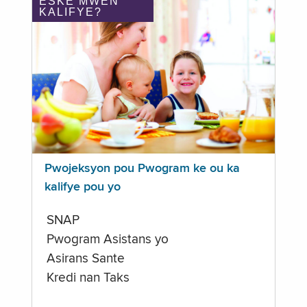
ÈSKE MWEN
KALIFYE?
Pwojeksyon pou Pwogram ke ou ka
kalifye pou yo
SNAP
Pwogram Asistans yo
Asirans Sante
Kredi nan Taks