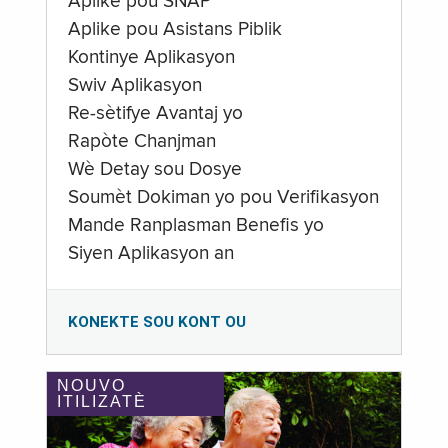
Aplike pou SNAP
Aplike pou Asistans Piblik
Kontinye Aplikasyon
Swiv Aplikasyon
Re-sètifye Avantaj yo
Rapòte Chanjman
Wè Detay sou Dosye
Soumèt Dokiman yo pou Verifikasyon
Mande Ranplasman Benefis yo
Siyen Aplikasyon an
KONEKTE SOU KONT OU
NOUVO
ITILIZATÈ