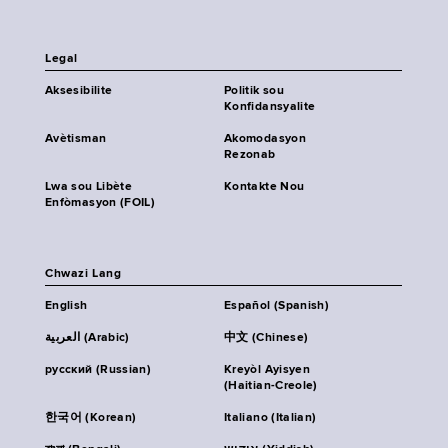
Legal
Aksesibilite
Politik sou
Konfidansyalite
Avètisman
Akomodasyon
Rezonab
Lwa sou Libète
Kontakte Nou
Enfòmasyon (FOIL)
Chwazi Lang
English
Español (Spanish)
العربية (Arabic)
中文 (Chinese)
русский (Russian)
Kreyòl Ayisyen
(Haitian-Creole)
한국어 (Korean)
Italiano (Italian)