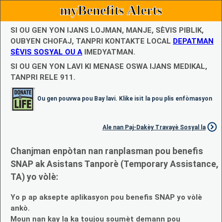
myBenefits Alerts
SI OU GEN YON IJANS LOJMAN, MANJE, SÈVIS PIBLIK,
OUBYEN CHOFAJ, TANPRI KONTAKTE LOCAL
DEPATMAN
SÈVIS SOSYAL OU A
IMEDYATMAN.
SI OU GEN YON LAVI KI MENASE OSWA IJANS MEDIKAL,
TANPRI RELE 911.
Ou gen pouvwa pou Bay lavi. Klike isit la pou plis enfòmasyon
Ale nan Paj-Dakèy Travayè Sosyal la
Chanjman enpòtan nan ranplasman pou benefis
SNAP ak Asistans Tanporè (Temporary Assistance,
TA) yo vòlè:
Yo p ap aksepte aplikasyon pou benefis SNAP yo vòlè
ankò.
Moun nan kay la ka toujou soumèt demann pou