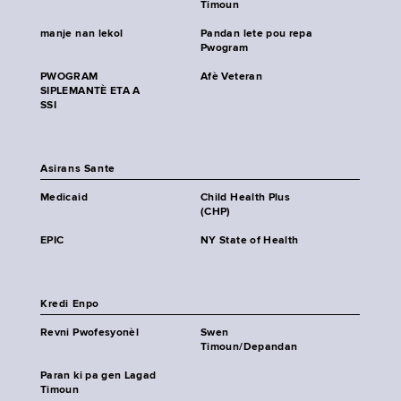
Timoun
manje nan lekol
Pandan lete pou repa
Pwogram
PWOGRAM
Afè Veteran
SIPLEMANTÈ ETA A
SSI
Asirans Sante
Medicaid
Child Health Plus
(CHP)
EPIC
NY State of Health
Kredi Enpo
Revni Pwofesyonèl
Swen
Timoun/Depandan
Paran ki pa gen Lagad
Timoun