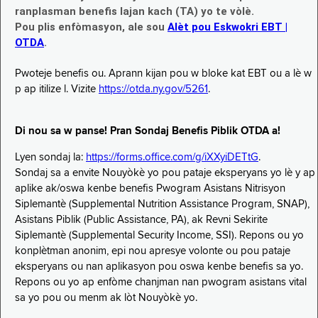
ranplasman benefis lajan kach (TA) yo te vòlè.
Pou plis enfòmasyon, ale sou
Alèt pou Eskwokri EBT |
OTDA
.
Pwoteje benefis ou. Aprann kijan pou w bloke kat EBT ou a lè w
p ap itilize l. Vizite
https://otda.ny.gov/5261
.
Di nou sa w panse! Pran Sondaj Benefis Piblik OTDA a!
Lyen sondaj la:
https://forms.office.com/g/iXXyiDETtG
.
Sondaj sa a envite Nouyòkè yo pou pataje eksperyans yo lè y ap
aplike ak/oswa kenbe benefis Pwogram Asistans Nitrisyon
Siplemantè (Supplemental Nutrition Assistance Program, SNAP),
Asistans Piblik (Public Assistance, PA), ak Revni Sekirite
Siplemantè (Supplemental Security Income, SSI). Repons ou yo
konplètman anonim, epi nou apresye volonte ou pou pataje
eksperyans ou nan aplikasyon pou oswa kenbe benefis sa yo.
Repons ou yo ap enfòme chanjman nan pwogram asistans vital
sa yo pou ou menm ak lòt Nouyòkè yo.