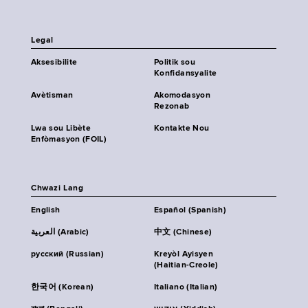
Legal
Aksesibilite
Politik sou
Konfidansyalite
Avètisman
Akomodasyon
Rezonab
Lwa sou Libète
Kontakte Nou
Enfòmasyon (FOIL)
Chwazi Lang
English
Español (Spanish)
العربية (Arabic)
中文 (Chinese)
русский (Russian)
Kreyòl Ayisyen
(Haitian-Creole)
한국어 (Korean)
Italiano (Italian)