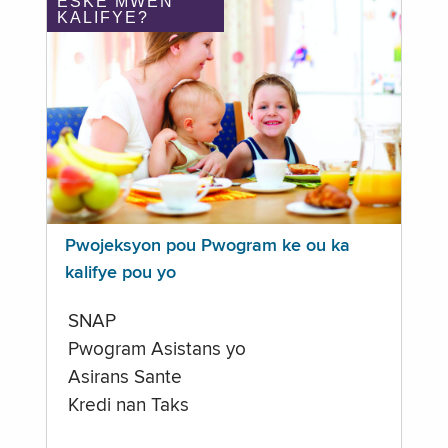
ÈSKE MWEN
KALIFYE?
Pwojeksyon pou Pwogram ke ou ka
kalifye pou yo
SNAP
Pwogram Asistans yo
Asirans Sante
Kredi nan Taks