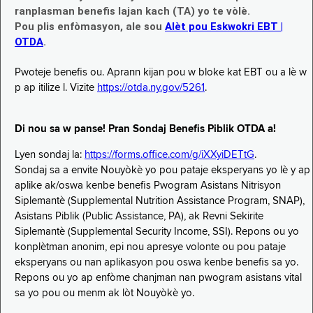
ranplasman benefis lajan kach (TA) yo te vòlè.
Pou plis enfòmasyon, ale sou
Alèt pou Eskwokri EBT |
OTDA
.
Pwoteje benefis ou. Aprann kijan pou w bloke kat EBT ou a lè w
p ap itilize l. Vizite
https://otda.ny.gov/5261
.
Di nou sa w panse! Pran Sondaj Benefis Piblik OTDA a!
Lyen sondaj la:
https://forms.office.com/g/iXXyiDETtG
.
Sondaj sa a envite Nouyòkè yo pou pataje eksperyans yo lè y ap
aplike ak/oswa kenbe benefis Pwogram Asistans Nitrisyon
Siplemantè (Supplemental Nutrition Assistance Program, SNAP),
Asistans Piblik (Public Assistance, PA), ak Revni Sekirite
Siplemantè (Supplemental Security Income, SSI). Repons ou yo
konplètman anonim, epi nou apresye volonte ou pou pataje
eksperyans ou nan aplikasyon pou oswa kenbe benefis sa yo.
Repons ou yo ap enfòme chanjman nan pwogram asistans vital
sa yo pou ou menm ak lòt Nouyòkè yo.