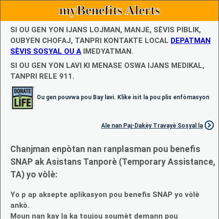
myBenefits Alerts
SI OU GEN YON IJANS LOJMAN, MANJE, SÈVIS PIBLIK,
OUBYEN CHOFAJ, TANPRI KONTAKTE LOCAL
DEPATMAN
SÈVIS SOSYAL OU A
IMEDYATMAN.
SI OU GEN YON LAVI KI MENASE OSWA IJANS MEDIKAL,
TANPRI RELE 911.
Ou gen pouvwa pou Bay lavi. Klike isit la pou plis enfòmasyon
Ale nan Paj-Dakèy Travayè Sosyal la
Chanjman enpòtan nan ranplasman pou benefis
SNAP ak Asistans Tanporè (Temporary Assistance,
TA) yo vòlè:
Yo p ap aksepte aplikasyon pou benefis SNAP yo vòlè
ankò.
Moun nan kay la ka toujou soumèt demann pou