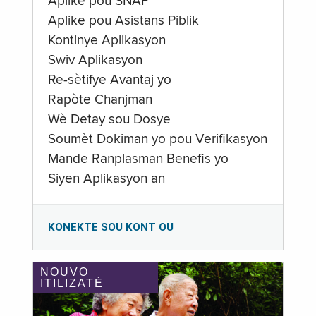
Aplike pou SNAP
Aplike pou Asistans Piblik
Kontinye Aplikasyon
Swiv Aplikasyon
Re-sètifye Avantaj yo
Rapòte Chanjman
Wè Detay sou Dosye
Soumèt Dokiman yo pou Verifikasyon
Mande Ranplasman Benefis yo
Siyen Aplikasyon an
KONEKTE SOU KONT OU
NOUVO
ITILIZATÈ