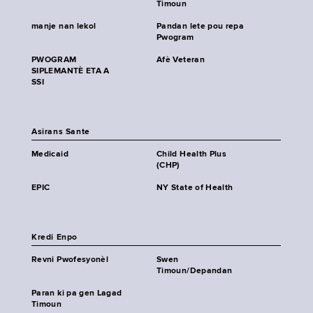
Timoun
manje nan lekol
Pandan lete pou repa
Pwogram
PWOGRAM
Afè Veteran
SIPLEMANTÈ ETA A
SSI
Asirans Sante
Medicaid
Child Health Plus
(CHP)
EPIC
NY State of Health
Kredi Enpo
Revni Pwofesyonèl
Swen
Timoun/Depandan
Paran ki pa gen Lagad
Timoun