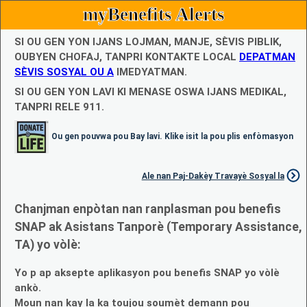
myBenefits Alerts
SI OU GEN YON IJANS LOJMAN, MANJE, SÈVIS PIBLIK,
OUBYEN CHOFAJ, TANPRI KONTAKTE LOCAL
DEPATMAN
SÈVIS SOSYAL OU A
IMEDYATMAN.
SI OU GEN YON LAVI KI MENASE OSWA IJANS MEDIKAL,
TANPRI RELE 911.
Ou gen pouvwa pou Bay lavi. Klike isit la pou plis enfòmasyon
Ale nan Paj-Dakèy Travayè Sosyal la
Chanjman enpòtan nan ranplasman pou benefis
SNAP ak Asistans Tanporè (Temporary Assistance,
TA) yo vòlè:
Yo p ap aksepte aplikasyon pou benefis SNAP yo vòlè
ankò.
Moun nan kay la ka toujou soumèt demann pou