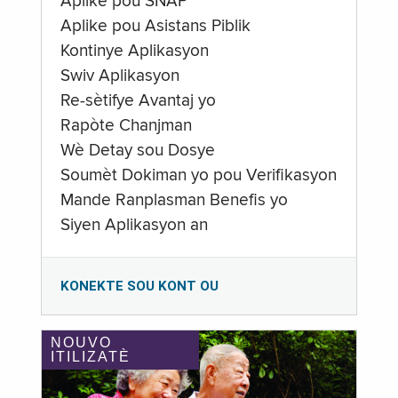
Aplike pou SNAP
Aplike pou Asistans Piblik
Kontinye Aplikasyon
Swiv Aplikasyon
Re-sètifye Avantaj yo
Rapòte Chanjman
Wè Detay sou Dosye
Soumèt Dokiman yo pou Verifikasyon
Mande Ranplasman Benefis yo
Siyen Aplikasyon an
KONEKTE SOU KONT OU
NOUVO
ITILIZATÈ