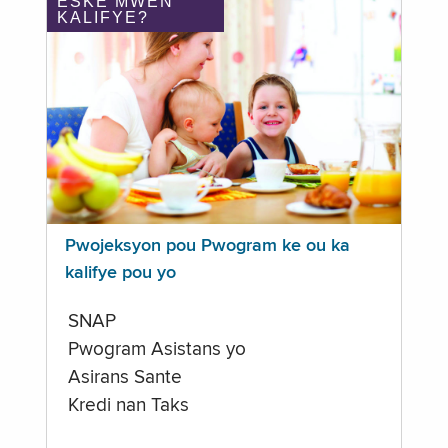
ÈSKE MWEN
KALIFYE?
Pwojeksyon pou Pwogram ke ou ka
kalifye pou yo
SNAP
Pwogram Asistans yo
Asirans Sante
Kredi nan Taks