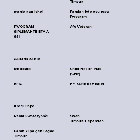
Timoun
manje nan lekol
Pandan lete pou repa
Pwogram
PWOGRAM
Afè Veteran
SIPLEMANTÈ ETA A
SSI
Asirans Sante
Medicaid
Child Health Plus
(CHP)
EPIC
NY State of Health
Kredi Enpo
Revni Pwofesyonèl
Swen
Timoun/Depandan
Paran ki pa gen Lagad
Timoun