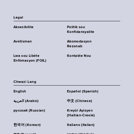
Legal
Aksesibilite
Politik sou
Konfidansyalite
Avètisman
Akomodasyon
Rezonab
Lwa sou Libète
Kontakte Nou
Enfòmasyon (FOIL)
Chwazi Lang
English
Español (Spanish)
العربية (Arabic)
中文 (Chinese)
русский (Russian)
Kreyòl Ayisyen
(Haitian-Creole)
한국어 (Korean)
Italiano (Italian)