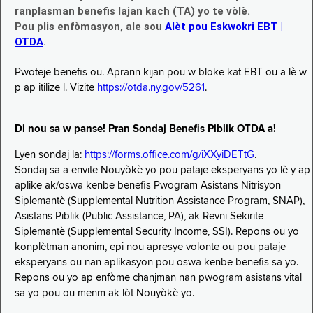
ranplasman benefis lajan kach (TA) yo te vòlè.
Pou plis enfòmasyon, ale sou
Alèt pou Eskwokri EBT |
OTDA
.
Pwoteje benefis ou. Aprann kijan pou w bloke kat EBT ou a lè w
p ap itilize l. Vizite
https://otda.ny.gov/5261
.
Di nou sa w panse! Pran Sondaj Benefis Piblik OTDA a!
Lyen sondaj la:
https://forms.office.com/g/iXXyiDETtG
.
Sondaj sa a envite Nouyòkè yo pou pataje eksperyans yo lè y ap
aplike ak/oswa kenbe benefis Pwogram Asistans Nitrisyon
Siplemantè (Supplemental Nutrition Assistance Program, SNAP),
Asistans Piblik (Public Assistance, PA), ak Revni Sekirite
Siplemantè (Supplemental Security Income, SSI). Repons ou yo
konplètman anonim, epi nou apresye volonte ou pou pataje
eksperyans ou nan aplikasyon pou oswa kenbe benefis sa yo.
Repons ou yo ap enfòme chanjman nan pwogram asistans vital
sa yo pou ou menm ak lòt Nouyòkè yo.