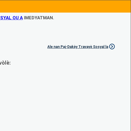
SYAL OU A
IMEDYATMAN.
Ale nan Paj-Dakèy Travayè Sosyal la
vòlè: