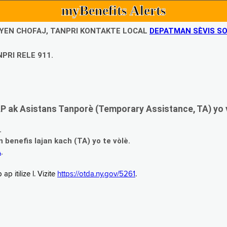
myBenefits Alerts
UBYEN CHOFAJ, TANPRI KONTAKTE LOCAL
DEPATMAN SÈVIS SO
PRI RELE 911.
 ak Asistans Tanporè (Temporary Assistance, TA) yo 
.
enefis lajan kach (TA) yo te vòlè.
A
.
 itilize l. Vizite
https://otda.ny.gov/5261
.