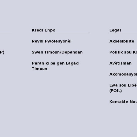
Kredi Enpo
Legal
Revni Pwofesyonèl
Aksesibilite
HP)
Swen Timoun/Depandan
Politik sou K
Paran ki pa gen Lagad
Avètisman
Timoun
Akomodasyo
Lwa sou Lib
(FOIL)
Kontakte No