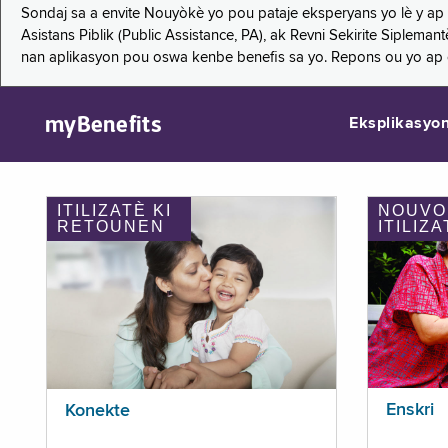
Sondaj sa a envite Nouyòkè yo pou pataje eksperyans yo lè y ap
Asistans Piblik (Public Assistance, PA), ak Revni Sekirite Siple
nan aplikasyon pou oswa kenbe benefis sa yo. Repons ou yo ap
myBenefits
Eksplikasyo
ITILIZATÈ KI
NOUVO
RETOUNEN
ITILIZA
Enskri
Konekte