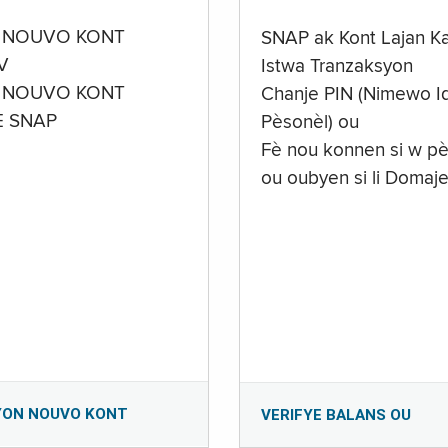
 NOUVO KONT
SNAP ak Kont Lajan K
V
Istwa Tranzaksyon
 NOUVO KONT
Chanje PIN (Nimewo Id
E SNAP
Pèsonèl) ou
Fè nou konnen si w pè
ou oubyen si li Domaj
YON NOUVO KONT
VERIFYE BALANS OU