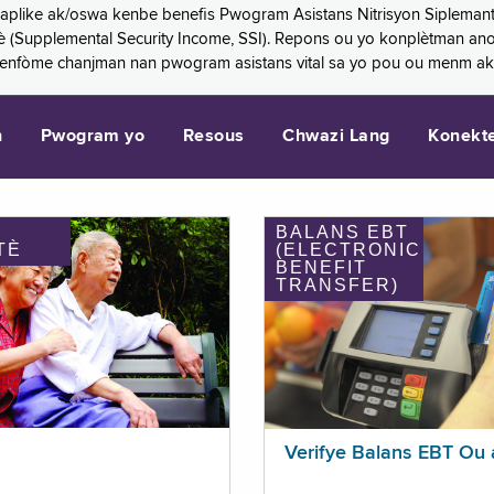
 aplike ak/oswa kenbe benefis Pwogram Asistans Nitrisyon Siplemant
mantè (Supplemental Security Income, SSI). Repons ou yo konplètman a
 enfòme chanjman nan pwogram asistans vital sa yo pou ou menm ak
n
Pwogram yo
Resous
Chwazi Lang
Konekt
BALANS EBT
TÈ
(ELECTRONIC
BENEFIT
TRANSFER)
Verifye Balans EBT Ou 