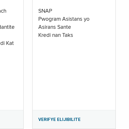
ach
SNAP
Pwogram Asistans yo
antite
Asirans Sante
Kredi nan Taks
di Kat
e
VERIFYE ELIJIBILITE