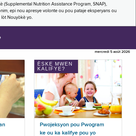
è (Supplemental Nutrition Assistance Program, SNAP),
nonim, epi nou apresye volonte ou pou pataje eksperyans ou
 lòt Nouyòkè yo.
e
mercredi 5 août 2026
ÈSKE MWEN
KALIFYE?
an
Pwojeksyon pou Pwogram
ke ou ka kalifye pou yo