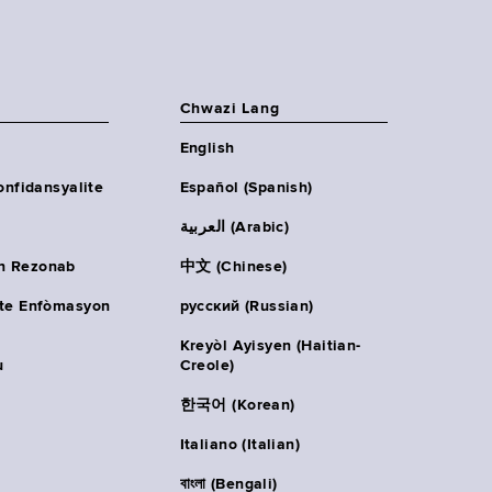
Chwazi Lang
English
onfidansyalite
Español (Spanish)
العربية (Arabic)
n Rezonab
中文 (Chinese)
ète Enfòmasyon
русский (Russian)
Kreyòl Ayisyen (Haitian-
u
Creole)
한국어 (Korean)
Italiano (Italian)
বাংলা (Bengali)