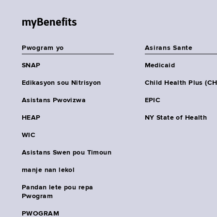
myBenefits
Pwogram yo
Asirans Sante
SNAP
Medicaid
Edikasyon sou Nitrisyon
Child Health Plus (C
Asistans Pwovizwa
EPIC
HEAP
NY State of Health
WIC
Asistans Swen pou Timoun
manje nan lekol
Pandan lete pou repa
Pwogram
PWOGRAM