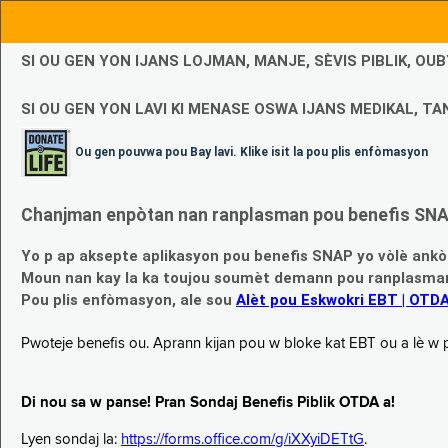
SI OU GEN YON IJANS LOJMAN, MANJE, SÈVIS PIBLIK, O
SI OU GEN YON LAVI KI MENASE OSWA IJANS MEDIKAL, TAN
Ou gen pouvwa pou Bay lavi. Klike isit la pou plis enfòmasyon
Chanjman enpòtan nan ranplasman pou benefis SNAP
Yo p ap aksepte aplikasyon pou benefis SNAP yo vòlè ankò
Moun nan kay la ka toujou soumèt demann pou ranplasman b
Pou plis enfòmasyon, ale sou
Alèt pou Eskwokri EBT | OTD
Pwoteje benefis ou. Aprann kijan pou w bloke kat EBT ou a lè w p ap
Di nou sa w panse! Pran Sondaj Benefis Piblik OTDA a!
Lyen sondaj la:
https://forms.office.com/g/iXXyiDETtG
.