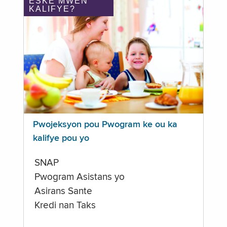
ÈSKE MWEN
KALIFYE?
Pwojeksyon pou Pwogram ke ou ka
kalifye pou yo
SNAP
Pwogram Asistans yo
Asirans Sante
Kredi nan Taks