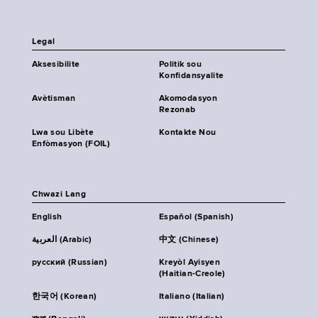
Legal
Aksesibilite
Politik sou
Konfidansyalite
Avètisman
Akomodasyon
Rezonab
Lwa sou Libète
Kontakte Nou
Enfòmasyon (FOIL)
Chwazi Lang
English
Español (Spanish)
العربية (Arabic)
中文 (Chinese)
русский (Russian)
Kreyòl Ayisyen
(Haitian-Creole)
한국어 (Korean)
Italiano (Italian)