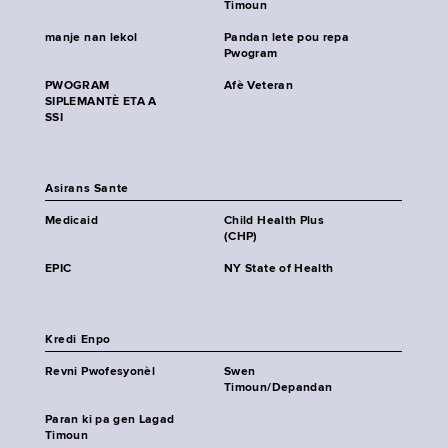
Timoun
manje nan lekol
Pandan lete pou repa
Pwogram
PWOGRAM
Afè Veteran
SIPLEMANTÈ ETA A
SSI
Asirans Sante
Medicaid
Child Health Plus
(CHP)
EPIC
NY State of Health
Kredi Enpo
Revni Pwofesyonèl
Swen
Timoun/Depandan
Paran ki pa gen Lagad
Timoun