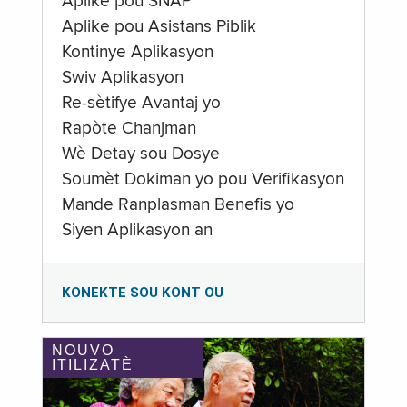
Aplike pou SNAP
Aplike pou Asistans Piblik
Kontinye Aplikasyon
Swiv Aplikasyon
Re-sètifye Avantaj yo
Rapòte Chanjman
Wè Detay sou Dosye
Soumèt Dokiman yo pou Verifikasyon
Mande Ranplasman Benefis yo
Siyen Aplikasyon an
KONEKTE SOU KONT OU
NOUVO
ITILIZATÈ