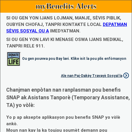
myBenefits Alerts
SI OU GEN YON IJANS LOJMAN, MANJE, SÈVIS PIBLIK,
OUBYEN CHOFAJ, TANPRI KONTAKTE LOCAL
DEPATMAN
SÈVIS SOSYAL OU A
IMEDYATMAN.
SI OU GEN YON LAVI KI MENASE OSWA IJANS MEDIKAL,
TANPRI RELE 911.
Ou gen pouvwa pou Bay lavi. Klike isit la pou plis enfòmasyon
Ale nan Paj-Dakèy Travayè Sosyal la
Chanjman enpòtan nan ranplasman pou benefis
SNAP ak Asistans Tanporè (Temporary Assistance,
TA) yo vòlè:
Yo p ap aksepte aplikasyon pou benefis SNAP yo vòlè
ankò.
Moun nan kay la ka toujou soumèt demann pou