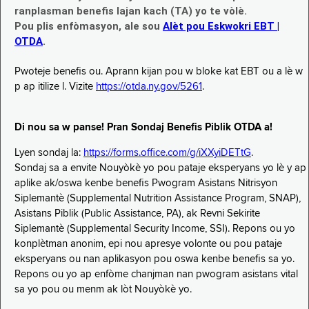
ranplasman benefis lajan kach (TA) yo te vòlè.
Pou plis enfòmasyon, ale sou
Alèt pou Eskwokri EBT |
OTDA
.
Pwoteje benefis ou. Aprann kijan pou w bloke kat EBT ou a lè w
p ap itilize l. Vizite
https://otda.ny.gov/5261
.
Di nou sa w panse! Pran Sondaj Benefis Piblik OTDA a!
Lyen sondaj la:
https://forms.office.com/g/iXXyiDETtG
.
Sondaj sa a envite Nouyòkè yo pou pataje eksperyans yo lè y ap
aplike ak/oswa kenbe benefis Pwogram Asistans Nitrisyon
Siplemantè (Supplemental Nutrition Assistance Program, SNAP),
Asistans Piblik (Public Assistance, PA), ak Revni Sekirite
Siplemantè (Supplemental Security Income, SSI). Repons ou yo
konplètman anonim, epi nou apresye volonte ou pou pataje
eksperyans ou nan aplikasyon pou oswa kenbe benefis sa yo.
Repons ou yo ap enfòme chanjman nan pwogram asistans vital
sa yo pou ou menm ak lòt Nouyòkè yo.