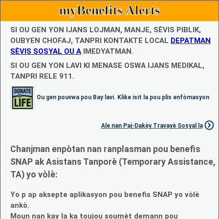
myBenefits Alerts
SI OU GEN YON IJANS LOJMAN, MANJE, SÈVIS PIBLIK,
OUBYEN CHOFAJ, TANPRI KONTAKTE LOCAL
DEPATMAN
SÈVIS SOSYAL OU A
IMEDYATMAN.
SI OU GEN YON LAVI KI MENASE OSWA IJANS MEDIKAL,
TANPRI RELE 911.
Ou gen pouvwa pou Bay lavi. Klike isit la pou plis enfòmasyon
Ale nan Paj-Dakèy Travayè Sosyal la
Chanjman enpòtan nan ranplasman pou benefis
SNAP ak Asistans Tanporè (Temporary Assistance,
TA) yo vòlè:
Yo p ap aksepte aplikasyon pou benefis SNAP yo vòlè
ankò.
Moun nan kay la ka toujou soumèt demann pou