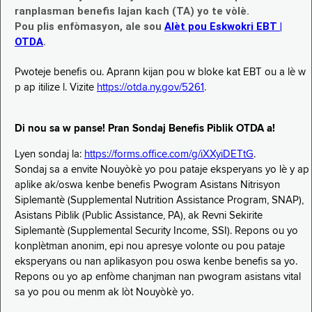
ranplasman benefis lajan kach (TA) yo te vòlè.
Pou plis enfòmasyon, ale sou
Alèt pou Eskwokri EBT |
OTDA
.
Pwoteje benefis ou. Aprann kijan pou w bloke kat EBT ou a lè w
p ap itilize l. Vizite
https://otda.ny.gov/5261
.
Di nou sa w panse! Pran Sondaj Benefis Piblik OTDA a!
Lyen sondaj la:
https://forms.office.com/g/iXXyiDETtG
.
Sondaj sa a envite Nouyòkè yo pou pataje eksperyans yo lè y ap
aplike ak/oswa kenbe benefis Pwogram Asistans Nitrisyon
Siplemantè (Supplemental Nutrition Assistance Program, SNAP),
Asistans Piblik (Public Assistance, PA), ak Revni Sekirite
Siplemantè (Supplemental Security Income, SSI). Repons ou yo
konplètman anonim, epi nou apresye volonte ou pou pataje
eksperyans ou nan aplikasyon pou oswa kenbe benefis sa yo.
Repons ou yo ap enfòme chanjman nan pwogram asistans vital
sa yo pou ou menm ak lòt Nouyòkè yo.