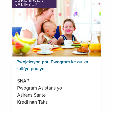
ÈSKE MWEN
KALIFYE?
Pwojeksyon pou Pwogram ke ou ka
kalifye pou yo
SNAP
Pwogram Asistans yo
Asirans Sante
Kredi nan Taks