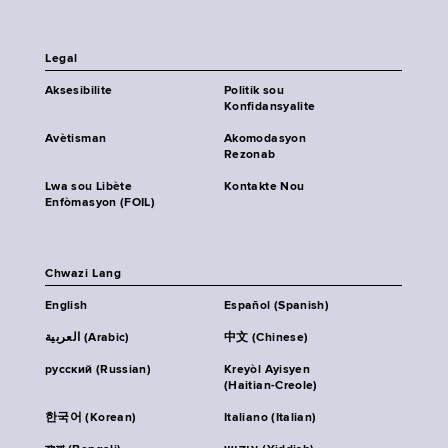
Legal
Aksesibilite
Politik sou
Konfidansyalite
Avètisman
Akomodasyon
Rezonab
Lwa sou Libète
Kontakte Nou
Enfòmasyon (FOIL)
Chwazi Lang
English
Español (Spanish)
العربية (Arabic)
中文 (Chinese)
русский (Russian)
Kreyòl Ayisyen
(Haitian-Creole)
한국어 (Korean)
Italiano (Italian)