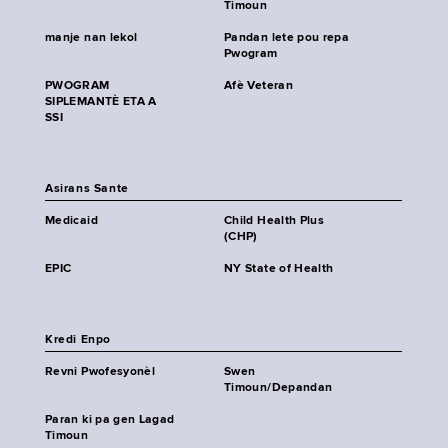
Timoun
manje nan lekol
Pandan lete pou repa
Pwogram
PWOGRAM
Afè Veteran
SIPLEMANTÈ ETA A
SSI
Asirans Sante
Medicaid
Child Health Plus
(CHP)
EPIC
NY State of Health
Kredi Enpo
Revni Pwofesyonèl
Swen
Timoun/Depandan
Paran ki pa gen Lagad
Timoun