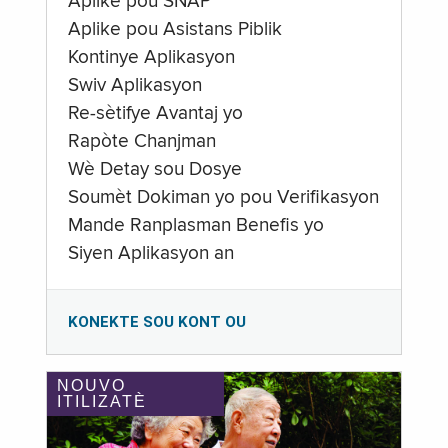
Aplike pou SNAP
Aplike pou Asistans Piblik
Kontinye Aplikasyon
Swiv Aplikasyon
Re-sètifye Avantaj yo
Rapòte Chanjman
Wè Detay sou Dosye
Soumèt Dokiman yo pou Verifikasyon
Mande Ranplasman Benefis yo
Siyen Aplikasyon an
KONEKTE SOU KONT OU
NOUVO
ITILIZATÈ